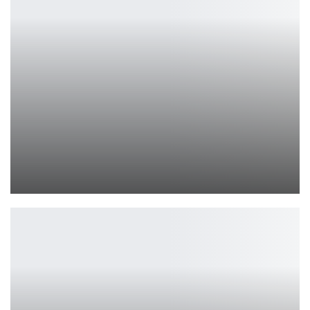
Разработчик Palworld останется небольшой студией,…
Петрович