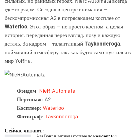
сильных, но ранимых героях, NieR:Automata всегда
где-то рядом. Сегодня в центре внимания —
бескомпромиссная А2 в потрясающем косплее от
Waterloo
. Этот образ — не просто костюм, а целая
история, переданная через взгляд, позу и каждую
деталь. За кадром — талантливый
Taykonderoga
,
поймавший атмосферу так, как будто сам спустился в
мир YoRHa.
Фэндом
:
NieR:Automata
Персонаж
: A2
Косплеер
:
Waterloo
Фотограф
:
Taykonderoga
Сейчас читают:
Ада Вонг в дерзком косплее по Resident Evil