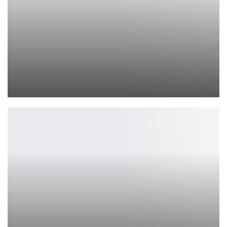
Silent Hill f – новый трейлер и детали ужастика
Петрович