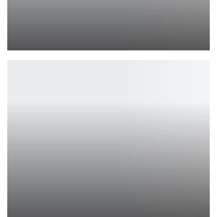
Следующий класс Final Fantasy 14 Dawntrail добавит немного…
Петрович
Валерия Химера в горячем образе принцессы Леи из Звездных…