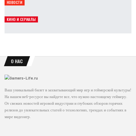
НОВОСТИ
Ananta получит официальную поддержку русского языка
Leon
Авг 5, 2026
КИНО И СЕРИАЛЫ
Элай Рот объяснил полный провал фильма Borderlands
Leon
Авг 5, 2026
О НАС
Ваш уникальный билет в захватывающий мир игр и геймерской культуры!
На нашем веб-ресурсе вы найдете все, что нужно настоящему геймеру.
От свежих новостей игровой индустрии и глубоких обзоров горячих
релизов до увлекательных статей о технологиях, трендах и событиях в
мире видеоигр.