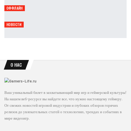
Петрович
Авг 6, 2026
ОФФЛАЙН
vivo примет участие в фестивале «Маркет Маркета»
Петрович
Авг 6, 2026
НОВОСТИ
Capcom: уже 90% продаж игр приходится на цифровые версии
Leon
Авг 6, 2026
О НАС
Ваш уникальный билет в захватывающий мир игр и геймерской культуры!
На нашем веб-ресурсе вы найдете все, что нужно настоящему геймеру.
От свежих новостей игровой индустрии и глубоких обзоров горячих
релизов до увлекательных статей о технологиях, трендах и событиях в
мире видеоигр.