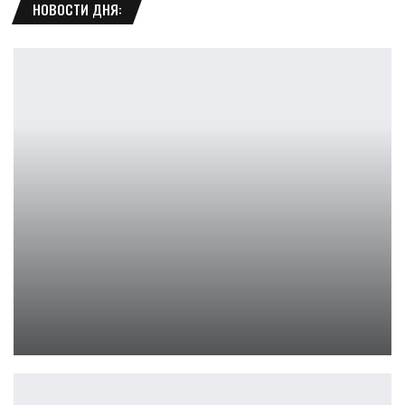
НОВОСТИ ДНЯ:
«Человек-паук: Новый день» вышел в мировой прокат
Leon