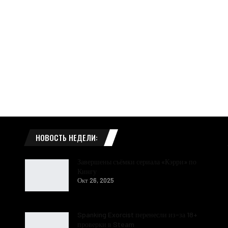
НОВОСТЬ НЕДЕЛИ:
Завершены съёмки сериала «Кэрри» по
Кингу
Окт 26, 2025
Spanking Exorcist перенесли из-за 18+
проверки в Steam