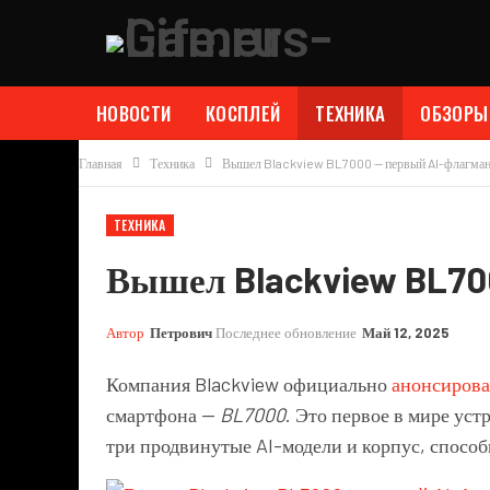
НОВОСТИ
КОСПЛЕЙ
ТЕХНИКА
ОБЗОРЫ
Главная
Техника
Вышел Blackview BL7000 — первый AI-флагман
ТЕХНИКА
Вышел Blackview BL70
Автор
Петрович
Последнее обновление
Май 12, 2025
Компания Blackview официально
анонсирова
смартфона —
BL7000
. Это первое в мире ус
три продвинутые AI-модели и корпус, спосо