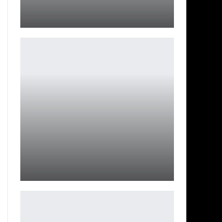
Первый трейлер Metro 2039 раскрывает детали
Leon
Шоураннер Бриджертон Раскрывает, что концовка 3
сезона будет…
Ирина Смолдырева