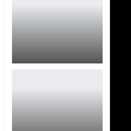
Стивен Найт готовит новый сериал по «Козырькам»
Ирина Смолдырева