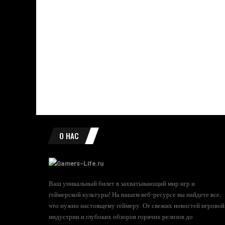
О НАС
Ваш уникальный билет в захватывающий мир игр и
геймерской культуры! На нашем веб-ресурсе вы найдете все,
что нужно настоящему геймеру. От свежих новостей игровой
индустрии и глубоких обзоров горячих релизов до