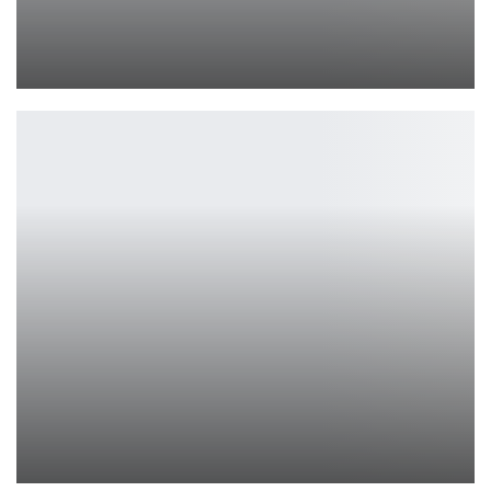
Moto G 2026 и G Power 2026 — первый взгляд
Петрович
Разработчики Arc Raiders раскрыли секреты матчмейкинга
Петрович