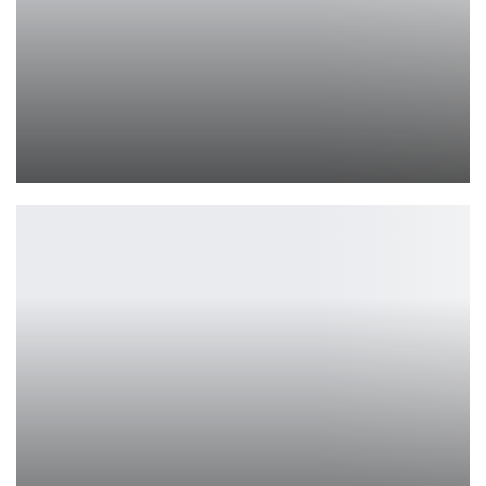
realme Buds Air 5 и realme Buds T300
Петрович