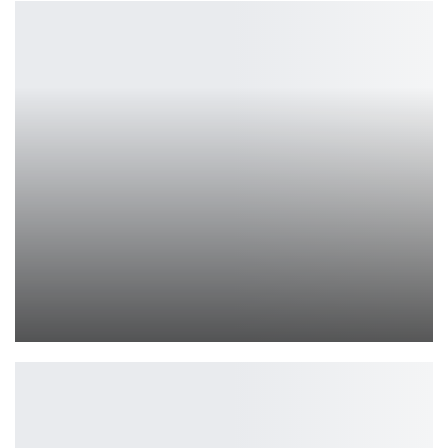
Лиза Кудроу открывается насчет возможности третьего сезона…
Ирина Смолдырева