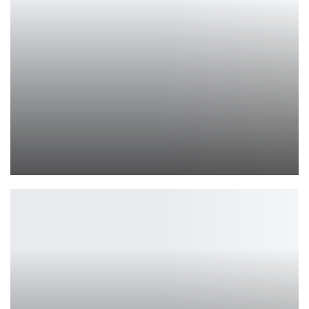
Nintendo и LEGO воссоздали Game Boy из кубиков
Петрович