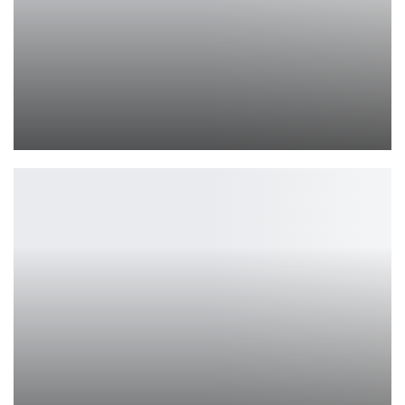
«Рыцари справедливости» находится в стадии…
Ирина Смолдырева