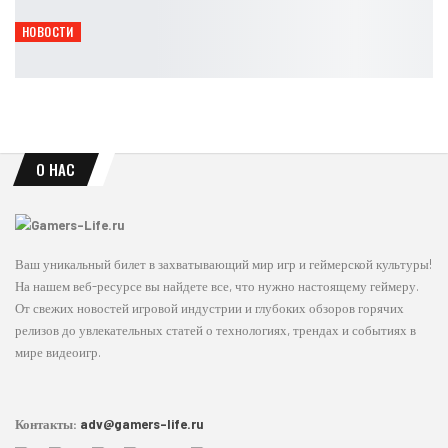
Leon
Авг 6, 2026
НОВОСТИ
Инсайдер намекнул на новости по Heroes of the Storm
Leon
Авг 6, 2026
О НАС
Ваш уникальный билет в захватывающий мир игр и геймерской культуры!
На нашем веб-ресурсе вы найдете все, что нужно настоящему геймеру.
От свежих новостей игровой индустрии и глубоких обзоров горячих
релизов до увлекательных статей о технологиях, трендах и событиях в
мире видеоигр.
Контакты:
adv@gamers-life.ru