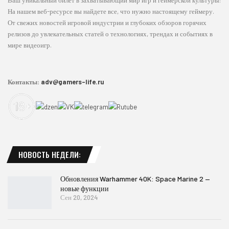
Ваш уникальный билет в захватывающий мир игр и геймерской культуры!
На нашем веб-ресурсе вы найдете все, что нужно настоящему геймеру.
От свежих новостей игровой индустрии и глубоких обзоров горячих
релизов до увлекательных статей о технологиях, трендах и событиях в
мире видеоигр.
Контакты:
adv@gamers-life.ru
НОВОСТЬ НЕДЕЛИ:
Обновления Warhammer 40K: Space Marine 2 —
новые функции
Сен 20, 2024