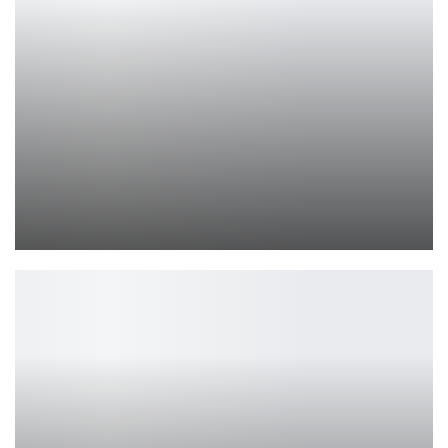
PlayStation 5: Sony убрала упоминания о 8K с упаковки
Петрович