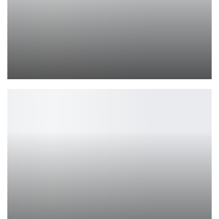
Спин-офф о Супермене получит мощный каст
Ирина Смолдырева