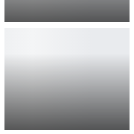
Techland ускорит разработку игр до 4 лет
Петрович
Epic Games Store раздаёт две игры бесплатно
Петрович