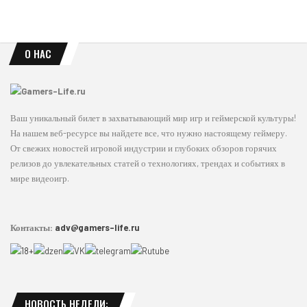
О НАС
Ваш уникальный билет в захватывающий мир игр и геймерской культуры!
На нашем веб-ресурсе вы найдете все, что нужно настоящему геймеру.
От свежих новостей игровой индустрии и глубоких обзоров горячих
релизов до увлекательных статей о технологиях, трендах и событиях в
мире видеоигр.
Контакты:
adv@gamers-life.ru
НОВОСТЬ НЕДЕЛИ: