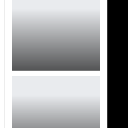
Один из монстров-боссов Dave The Diver может
вернуться в…
Ирина Смолдырева