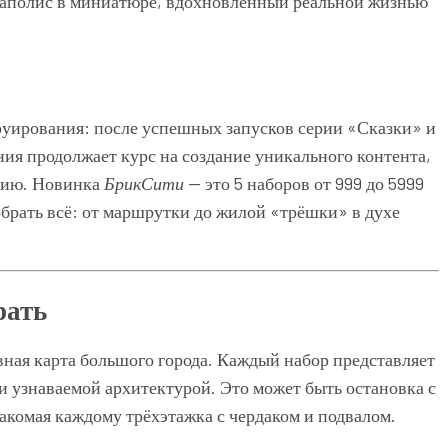
гаполис в миниатюре, вдохновлённый реальной жизнью
труирования: после успешных запусков серии «Сказки» и
ия продолжает курс на создание уникального контента,
рию. Новинка
БрикСити
— это 5 наборов от 999 до 5999
собрать всё: от маршрутки до жилой «трёшки» в духе
рать
ная карта большого города. Каждый набор представляет
и узнаваемой архитектурой. Это может быть остановка с
акомая каждому трёхэтажка с чердаком и подвалом.