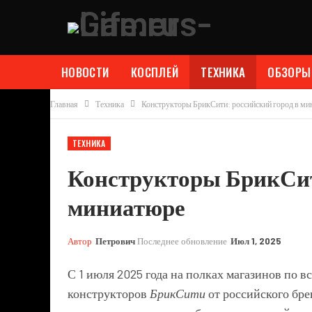
НОВОСТИ
КОСПЛЕЙ
ТЕХНИКА
ОБЗОРЫ
Главная
Техника
Конструкторы БрикСити: российский город в м
ТЕХНИКА
Конструкторы БрикСит
миниатюре
Автор
Петрович
Последнее обновление
Июл 1, 2025
С 1 июля 2025 года на полках магазинов по в
конструкторов
БрикСити
от российского бр