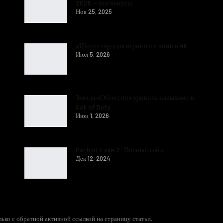
2026 — все бонусы
Ноя 25, 2025
«Шёпот сердца» вернётся в кино в 4K
Июл 5, 2026
Звезда «Обсессии» удивила навыками в
Call of Duty
Июн 1, 2026
Path of Exile 2: Полный гайд
Дек 12, 2024
ько с обратной активной ссылкой на страницу статьи.