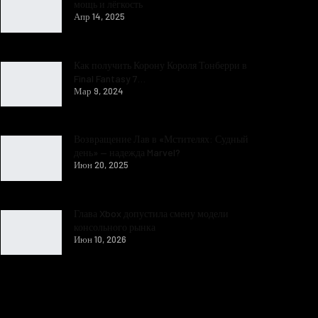
мощь и лёгкость
Апр 14, 2025
Как получить Корону Короля Тонберри в
Final Fantasy 7…
Мар 9, 2024
Возвращение Лав в «Мстителях: Судный
день» — надежда Marvel?
Июн 20, 2025
Глава Xbox допустила смену модели
консольного рынка
Июн 10, 2026