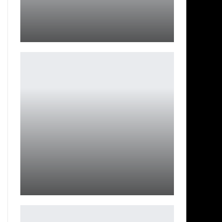
Resident Evil Requiem: демо может выйти скоро
Петрович
По словам Дженны Ортеги, второй сезон «Wednesday
» будет…
Ирина Смолдырева