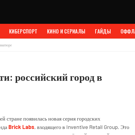
КИБЕРСПОРТ
КИНО И СЕРИАЛЫ
ГАЙДЫ
ОФФЛ
иниатюре
и: российский город в
сей стране появилась новая серия городских
енда
Brick Labs
, входящего в Inventive Retail Group. Это