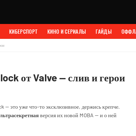
КИБЕРСПОРТ
КИНО И СЕРИАЛЫ
ГАЙДЫ
ОФФЛ
рои
ock от Valve — слив и герои
ck — это уже что-то эксклюзивное, держись крепче.
льтрасекретная
версия их новой MOBA — и о ней