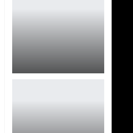
Финал «Пацанов»: Джанкарло Эспозито о пятом
сезоне
Ирина Смолдырева