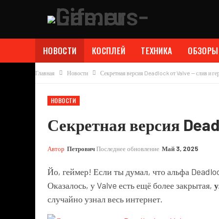
НОВОСТИ
КОСПЛЕЙ
ТЕХНИКА
ОБЗОРЫ
Главная
Новости
Секретная версия Deadlock от Valve — слив и ге
НОВОСТИ
Секретная версия Deadl
Автор
Петрович
Последнее обновление
Май 3, 2025
Йо, геймер! Если ты думал, что альфа Deadlo
Оказалось, у Valve есть ещё более закрытая,
у
случайно узнал весь интернет.