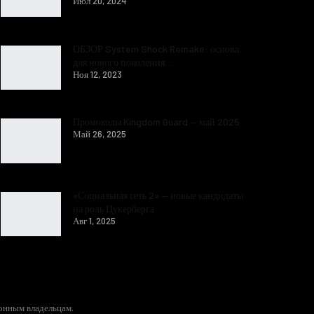
Июл 20, 2024
ОБЗОР System Shock Remake: основа
для нового поколения…
Ноя 12, 2023
Промокоды Kingdom Guard — май 2025
Май 26, 2025
«Социальная сеть 2» — новые кандидаты
на роль Цукерберга
Авг 1, 2025
конным владельцам.