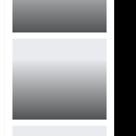
На момент запуска Starfield не имеет DLSS от Nvidia,
но есть…
Ирина Смолдырева
Coros Apex 4: часы для экстремалов с GPS и титаном
Петрович