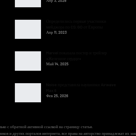
Апр 3, 2026
Определились первые участники
мейджора по CS:GO от Европы
Апр 11, 2023
Marvel показала постер и трейлер
«Железное сердце»
Май 14, 2025
Noise представила наушники Airwave
Max 6
Фев 25, 2026
ько с обратной активной ссылкой на страницу статьи.
иков и других порталов интернета, все права на авторство принадлежат их за