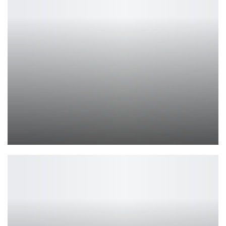
Hobby World Group анонсирует шесть новых настольных игр
Петрович