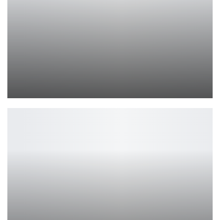
CS снова бьёт рекорды после возвращения
Петрович