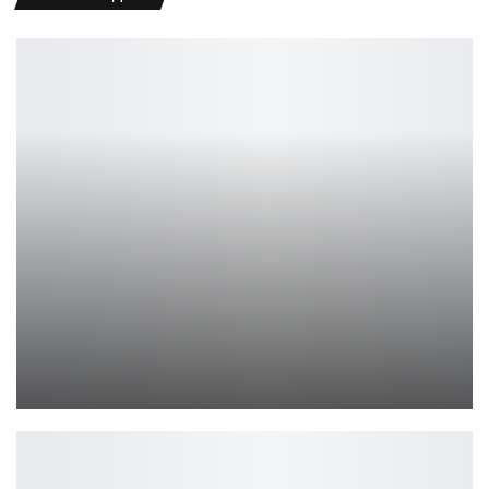
Чувственный косплей Chii из Chobits
Ирина Смолдырева