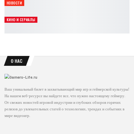
НОВОСТИ
Ananta получит официальную поддержку русского языка
Leon
Авг 5, 2026
КИНО И СЕРИАЛЫ
Элай Рот объяснил полный провал фильма Borderlands
Leon
Авг 5, 2026
О НАС
Ваш уникальный билет в захватывающий мир игр и геймерской культуры!
На нашем веб-ресурсе вы найдете все, что нужно настоящему геймеру.
От свежих новостей игровой индустрии и глубоких обзоров горячих
релизов до увлекательных статей о технологиях, трендах и событиях в
мире видеоигр.