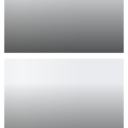
ОБЗОР TURNIP BOY ROBS A BANK
Ирина Смолдырева