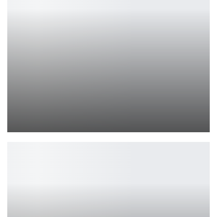
Огненная ведьма в дерзком косплее к Хэллоуину
Ирина Смолдырева