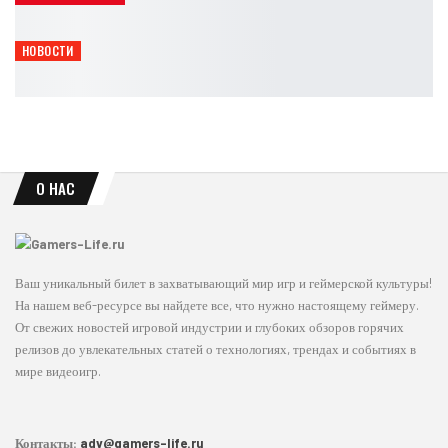
Leon
Авг 6, 2026
НОВОСТИ
Rockstar покажет расширенный взгляд на GTA 6 уже 27 августа
Leon
Авг 6, 2026
О НАС
Ваш уникальный билет в захватывающий мир игр и геймерской культуры!
На нашем веб-ресурсе вы найдете все, что нужно настоящему геймеру.
От свежих новостей игровой индустрии и глубоких обзоров горячих
релизов до увлекательных статей о технологиях, трендах и событиях в
мире видеоигр.
Контакты:
adv@gamers-life.ru