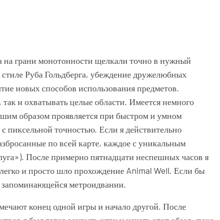
а на грани монотонности щелкали точно в нужный
в стиле Руба Гольдберга, убеждение дружелюбных
тие новых способов использования предметов.
, так и охватывать целые области. Имеется немного
чшим образом проявляется при быстром и умном
 с пиксельной точностью. Если я действительно
разбросанные по всей карте, каждое с уникальным
луга»). После примерно пятнадцати неспешных часов я
легко и просто шло прохождение Animal Well. Если бы
ие запоминающейся метроидвании.
тмечают конец одной игры и начало другой. После
тров я был готов закрыть игру и начать этот обзор, пока