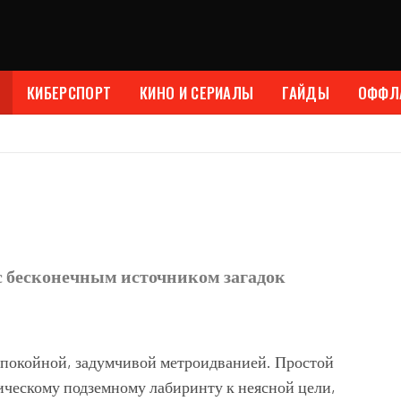
КИБЕРСПОРТ
КИНО И СЕРИАЛЫ
ГАЙДЫ
ОФФЛ
 бесконечным источником загадок
спокойной, задумчивой метроидванией. Простой
ическому подземному лабиринту к неясной цели,