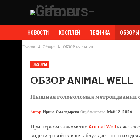
НОВОСТИ
КОСПЛЕЙ
ТЕХНИКА
ОБЗОРЫ
Главная
Обзоры
ОБЗОР ANIMAL WELL
ОБЗОРЫ
ОБЗОР ANIMAL WELL
Пышная головоломка метроидвании с
Автор
Ирина Смолдырева
Опубликовано
Май 12, 2024
При первом знакомстве
Animal Well
кажется 
видеоигровой слизняк блуждает по психодел