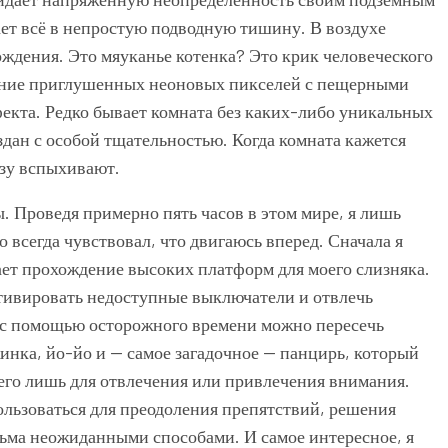
ает всё в непростую подводную тишину. В воздухе
ждения. Это мяуканье котенка? Это крик человеческого
ияние приглушенных неоновых пикселей с пещерными
екта. Редко бывает комната без каких-либо уникальных
здан с особой тщательностью. Когда комната кажется
азу вспыхивают.
ы. Проведя примерно пять часов в этом мире, я лишь
о всегда чувствовал, что двигаюсь вперед. Сначала я
ет прохождение высоких платформ для моего слизняка.
тивировать недоступные выключатели и отвлечь
 с помощью осторожного времени можно пересечь
инка, йо-йо и — самое загадочное — панцирь, который
л его лишь для отвлечения или привлечения внимания.
ользоваться для преодоления препятствий, решения
есьма неожиданными способами. И самое интересное, я