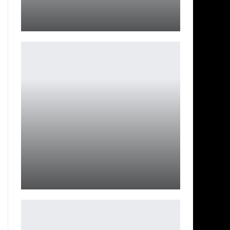
Новые беспроводные наушники Обзор BQ BHS-07
Петрович
Обзор Warhammer 40K: Rogue Trader — великолепно
верная, хотя…
Петрович