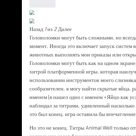
Назад
1
из
2
Далее
Головоломки могут быть сложными, но всегд
момент. Иногда это включает запуск систем 
животных выполнять мои приказы или откры
Головоломки могут быть как на одном экране
хитрой платформенной игры, которая наилу
использовании инструментов моего слизняка
сообразителен, я могу найти скрытые яйца, 
именем (я нашел одно с именем «Яйцо как ус
наблюдал за титрами, удивленный насколько 
это был конец, игра оставила бы впечатлен
Но это не конец. Титры Animal Well только о
нескольких часов блуждания по миру после ти