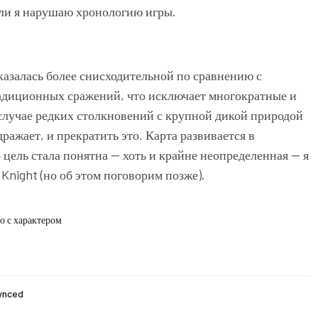
 ли я нарушаю хронологию игры.
казалась более снисходительной по сравнению с
адиционных сражений, что исключает многократные и
случае редких столкновений с крупной дикой природой
дражает, и прекратить это. Карта развивается в
 цель стала понятна — хоть и крайне неопределенная — я
w Knight (но об этом поговорим позже).
но с характером
synced