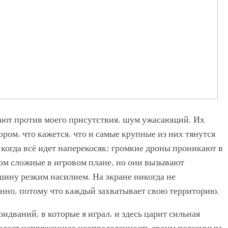
жают против моего присутствия, шум ужасающий. Их
ром, что кажется, что и самые крупные из них тянутся
, когда всё идет наперекосяк; громкие дроны проникают в
ом сложные в игровом плане, но они вызывают
шину резким насилием. На экране никогда не
нно, потому что каждый захватывает свою территорию.
идваний, в которые я играл, и здесь царит сильная
идает напряженную неопределенность своим подземным