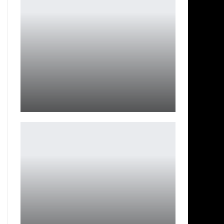
Почему Дженна Ортега не вернулась в «Ты»
Ирина Смолдырева