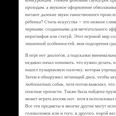
проходам, а звуковое оформление обволакив
витают далекие звуки таинственного происхо
ребенка? Стиль искусства — это нежное сл
черными, созданными для мечтательного эфф
иероглифов или статуй. Этот игровой мир со
лишенной особенностей, мои подозрения ср
В игре нет диалогов, а подсказки минимальн
недавно начал понимать, что нужно делать, н
нашел пузырьковую палочку, которая упроща
Затем я обнаружил летающий диск, чтобы ак
любопытных собак, хотя потом выяснил, что
опасные пропасти. Также была найдена пруж
может играть восемь нот, хотя я использова
Все эти предметы и многие другие могут исп
головоломок или и того, и другого, порой в