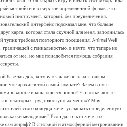
рый мог войти в отверстие определенной формы, что
 новый инструмент, который, без преувеличения,
льзовательский интерфейс подсказал мне, что больше
друг карта, которая стала скучной для меня, заполнилась
тупик требовал повторного посещения. Animal Well
 граничащей с гениальностью, в нечто, что теперь не
азаться от нее, но мне понадобится помощь собрания
 секреты.
ой базе загадок, которую я даже не начал толком
ие мне арахис в той самой комнате? Зачем в ноге
 хромированное вращающееся пончо? Что означают те
ся в некоторых труднодоступных местах? Моя
обитателей этого колодца хочет услышать определенную
одсказки мелодиями? Если да, то кто хочет их
 же сам жираф? В стильной и атмосферной метроидвании