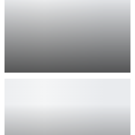
Обзор Baseus GaN 240W: Мощное и Компактное Зарядное…
Петрович