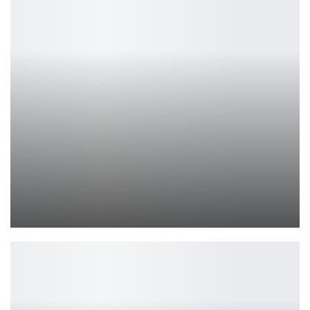
Колман Доминго вернется в сериал Эйфория
Ирина Смолдырева