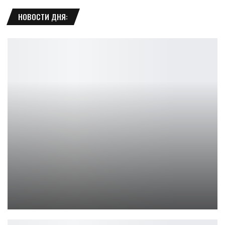
НОВОСТИ ДНЯ:
Белый Лотос 3: Наташа Ротвелл о возвращении Белинды
Ирина Смолдырева