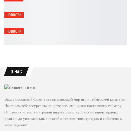
Ирина Смолдырева
Авг 7, 2026
НОВОСТИ
В Steam вышла демоверсия мрачного экшена Expedition
Leon
Авг 7, 2026
НОВОСТИ
GTA 6 покажут 20 минут геймплея: фанаты критикуют Rockstar
Leon
Авг 7, 2026
О НАС
Ваш уникальный билет в захватывающий мир игр и геймерской культуры!
На нашем веб-ресурсе вы найдете все, что нужно настоящему геймеру.
От свежих новостей игровой индустрии и глубоких обзоров горячих
релизов до увлекательных статей о технологиях, трендах и событиях в
мире видеоигр.