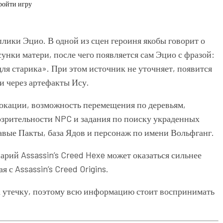
пройти игру
лики Эцио. В одной из сцен героиня якобы говорит о
нки матери, после чего появляется сам Эцио с фразой:
ля старика». При этом источник не уточняет, появится
и через артефакты Ису.
окации, возможность перемещения по деревьям,
зрительности NPC и задания по поиску украденных
авые Пакты, база Ядов и персонаж по имени Вольфганг.
енарий
Assassin’s Creed Hexe
может оказаться сильнее
ая с
Assassin’s Creed Origins
.
 утечку, поэтому всю информацию стоит воспринимать