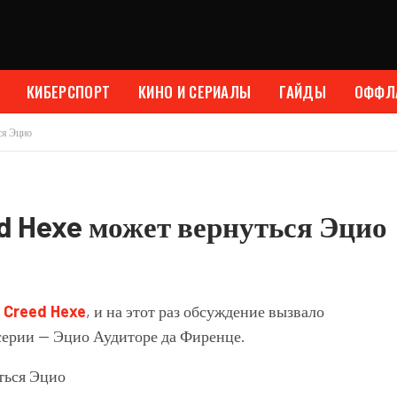
КИБЕРСПОРТ
КИНО И СЕРИАЛЫ
ГАЙДЫ
ОФФЛ
ся Эцио
ed Hexe может вернуться Эцио
 Creed Hexe
, и на этот раз обсуждение вызвало
серии — Эцио Аудиторе да Фиренце.