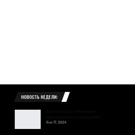
НОВОСТЬ НЕДЕЛИ:
Аня Чалотра из «Ведьмака»
присоединяется к сериалу DCU
Янв 17, 2024