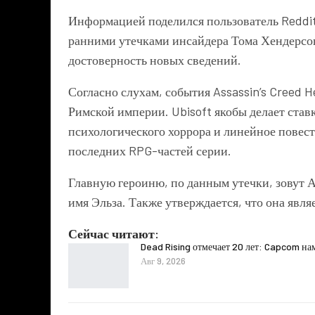
Информацией поделился пользователь Reddit 
ранними утечками инсайдера
Тома Хендерсо
достоверность новых сведений.
Согласно слухам, события
Assassin’s Creed H
Римской империи. Ubisoft якобы делает став
психологического хоррора и линейное повес
последних RPG-частей серии.
Главную героиню, по данным утечки, зовут А
имя Эльза. Также утверждается, что она явл
Сейчас читают:
Dead Rising отмечает 20 лет: Capcom на
Авг 9, 2026