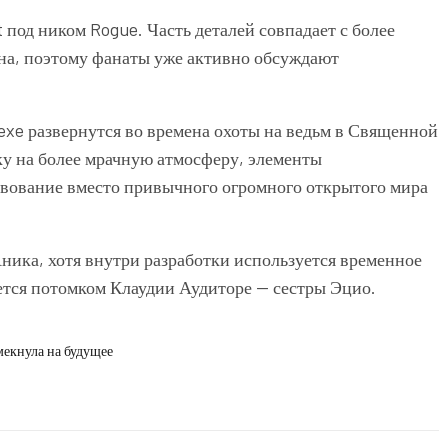
под ником Rogue. Часть деталей совпадает с более
на
, поэтому фанаты уже активно обсуждают
exe
развернутся во времена охоты на ведьм в Священной
ку на более мрачную атмосферу, элементы
твование вместо привычного огромного открытого мира
ника, хотя внутри разработки используется временное
яется потомком Клаудии Аудиторе — сестры
Эцио
.
мекнула на будущее