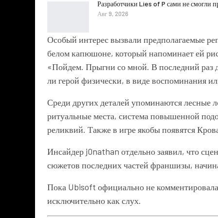
Разработчики Lies of P сами не смогли 
Авг 9, 2026
Особый интерес вызвали предполагаемые реп
белом капюшоне, который напоминает ей рису
«Пойдем. Прыгни со мной. В последний раз д
ли герой физически, в виде воспоминания ил
Среди других деталей упоминаются лесные л
ритуальные места, система повышенной подо
реликвий. Также в игре якобы появятся Кров
Инсайдер j0nathan отдельно заявил, что сц
сюжетов последних частей франшизы, начин
Пока
Ubisoft
официально не комментировала
исключительно как слух.