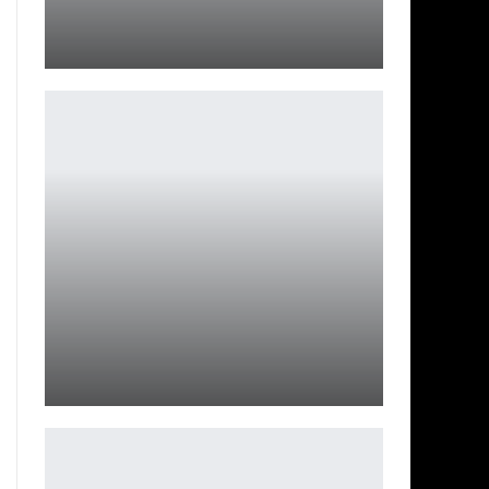
Зимняя сказка «Тундра» от Hobby World
Петрович
ОБЗОР TEENAGE MUTANT NINJA TURTLES:
SHREDDER’S REVENGE
Петрович