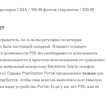
9 долларов США / 199,99 фунтов стерлингов / 329,95
l?
грыватель, но если вы регулярно по вечерам
жет быть настоящей находкой. Планшет оснащен
се возможности PS5 без необходимости использовать
нкциональности и простоты использования по сравнению
как мобильный контроллер
Backbone One
(и телефон,
го). Однако PlayStation Portal предназначен
только
для
го требуется, чтобы сама консоль выполняла всю тяжелую
на ваше устройство Portal. Если у вас нет PS5, вам не