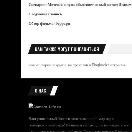
Сценарист Мятежная луна объясняет новый взгляд Джимм
Следующая запись
Обзор фильма Феррари
ВАМ ТАКЖЕ МОГУТ ПОНРАВИТЬСЯ
Комментарии закрыты, но
трэкбэки
и Pingbacks открыты.
О НАС
Ваш уникальный билет в захватывающий мир игр и
геймерской культуры! На нашем веб-ресурсе вы найдете все,
что нужно настоящему геймеру. От свежих новостей игровой