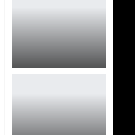
Новые фото Перси Джексона и олимпийцев
Ирина Смолдырева