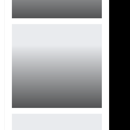
Palworld на самом деле хорош? Конечно, нет
Петрович
Мел Гибсон подтвердил статус фильма «Страсти
Христовы 2»
Ирина Смолдырева