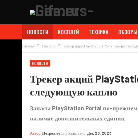
НОВОСТИ
КОСПЛЕЙ
ТЕХНИКА
ОБЗОРЫ
Главная
Новости
Трекер акций PlayStation Portal: как найти сл
НОВОСТИ
Трекер акций PlayStati
следующую каплю
Запасы PlayStation Portal по-прежнем
наличие дополнительных единиц
Автор
Петрович
Опубликовано
Дек 28, 2023