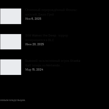
Огненный перерождённый Феникс:
косплей Джин Грей
Ноя 6, 2025
Still Wakes the Deep: хоррор
возвращается в DLC
Июн 20, 2025
Бывший эксклюзивный игрок Stadia
Gylt теперь на Nintendo…
Мар 15, 2024
конным владельцам.