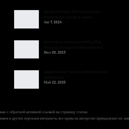
Зендея и Роберт Паттинсон ведут
переговоры о ролях в новом…
Авг 7, 2024
Косплей на наемную убийцу Йор
Форджер из манги Семья шпиона
Июл 20, 2023
Apple мешает запуску Xbox Store на
мобильных
Май 22, 2025
ько с обратной активной ссылкой на страницу статьи.
иков и других порталов интернета, все права на авторство принадлежат их за