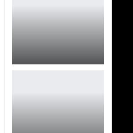
Dauntless закрывается: что ждет игроков в мае 2025?
Петрович