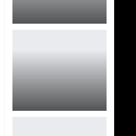
Моддер, создавший Burps of Skyrim и Snores of
Skyrim,…
Петрович
STALCRAFT: X исчезла из Steam
Петрович