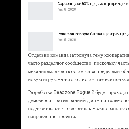
Capcom: уже 90% продаж игр приходитс
Авг 6, 2026
Pokémon Pokopia близка к рекорду сред
Авг 6, 2026
Отдельно команда затронула тему кооперати
часто разделяют сообщество, поскольку част
механикам, а часть остается за пределами о
новую игру с «чистого листа», где все польз
Разработка Deadzone Rogue 2 будет проходит
демоверсия, затем ранний доступ и только п
подчеркивают, что хотят как можно раньше с
направление проекта.
При этом поддержка первой Deadzone Rogue 