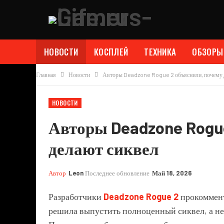
НОВОСТИ
КОСПЛЕЙ
ТЕХНИКА
ОБЗОРЫ
Главная
Новости
Авторы Deadzone Rogue 2 объяснили, почему 
НОВОСТИ
Авторы Deadzone Rogue
делают сиквел
Автор
Leon
Последнее обновление
Май 18, 2026
Разработчики
Deadzone Rogue 2
прокоммент
решила выпустить полноценный сиквел, а не