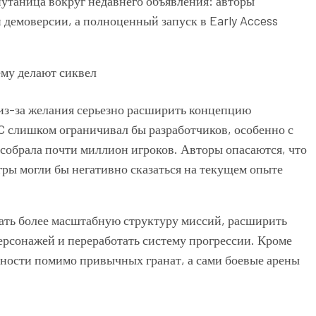
путаница вокруг недавнего объявления: авторы
й демоверсии, а полноценный запуск в Early Access
 из-за желания серьезно расширить концепцию
C слишком ограничивал бы разработчиков, особенно с
 собрала почти миллион игроков. Авторы опасаются, что
ы могли бы негативно сказаться на текущем опыте
лать более масштабную структуру миссий, расширить
рсонажей и переработать систему прогрессии. Кроме
бности помимо привычных гранат, а сами боевые арены