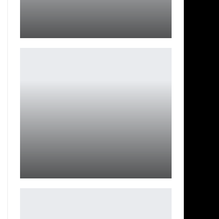
Subnautica 2 перенесли на 2026 год
Петрович
Маккенна Грейс и связь с Китнисс в «Голодных…
Ирина Смолдырева