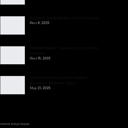
Закрытие Steel Hunters спустя 3 месяца
Июл 9, 2025
Genshin Impact: Сахароза среди теней и
алхимии
Июл 15, 2025
Трейлер второго сезона «Ходячие
мертвецы: Мёртвый город»
Мар 21, 2025
конным владельцам.