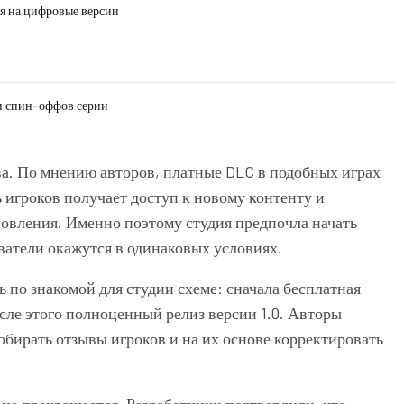
я на цифровые версии
и спин-оффов серии
ва. По мнению авторов, платные DLC в подобных играх
ь игроков получает доступ к новому контенту и
бновления. Именно поэтому студия предпочла начать
ователи окажутся в одинаковых условиях.
ь по знакомой для студии схеме: сначала бесплатная
осле этого полноценный релиз версии 1.0. Авторы
обирать отзывы игроков и на их основе корректировать
не прекращается. Разработчики подтвердили, что