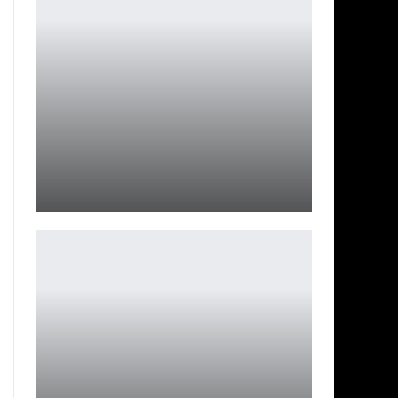
Джуно Темпл рассказала о съемках спин-оффа
«Человека-паука»
Ирина Смолдырева