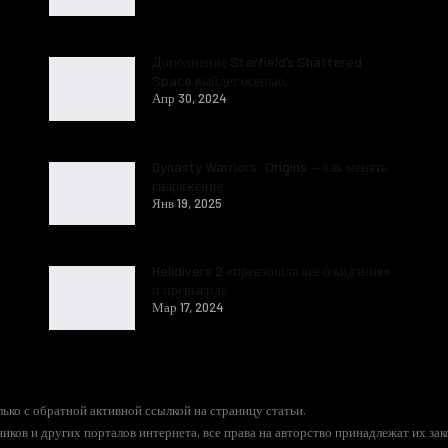
Дополнение Starfield’s Shattered
Space выйдет осенью,…
Апр 30, 2024
Dynasty Warriors: Origins — как менять
снаряжение
Янв 19, 2025
Helldivers 2 «превзошла все ожидания»
и превысила…
Мар 17, 2024
ько с обратной активной ссылкой на страницу статьи.
иков и других порталов интернета, все права на авторство принадлежат их за