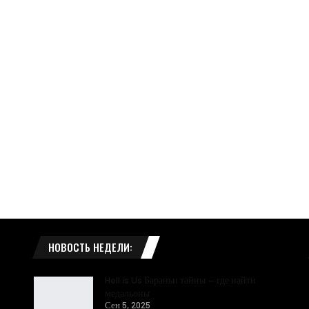
НОВОСТЬ НЕДЕЛИ:
Hell is Us Бараньи тайны — где найти
медальоны
Сен 5, 2025