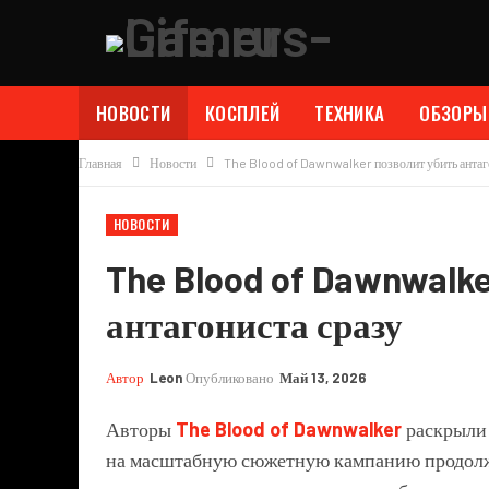
НОВОСТИ
КОСПЛЕЙ
ТЕХНИКА
ОБЗОРЫ
Главная
Новости
The Blood of Dawnwalker позволит убить антаг
НОВОСТИ
The Blood of Dawnwalke
антагониста сразу
Автор
Leon
Опубликовано
Май 13, 2026
Авторы
The Blood of Dawnwalker
раскрыли 
на масштабную сюжетную кампанию продолжи