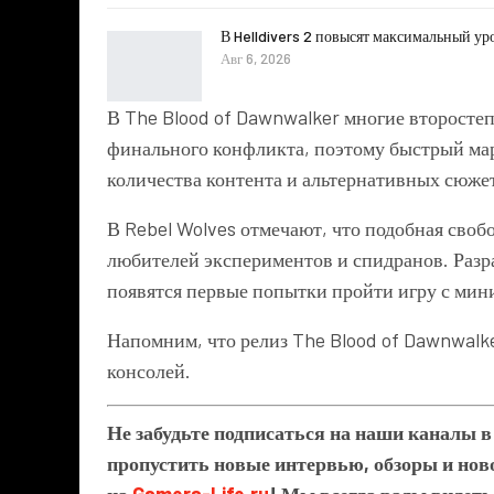
В Helldivers 2 повысят максимальный ур
Авг 6, 2026
В
The Blood of Dawnwalker
многие второстеп
финального конфликта, поэтому быстрый ма
количества контента и альтернативных сюже
В Rebel Wolves отмечают, что подобная своб
любителей экспериментов и спидранов. Разра
появятся первые попытки пройти игру с мин
Напомним, что релиз
The Blood of Dawnwalk
консолей.
Не забудьте подписаться на наши каналы 
пропустить новые интервью, обзоры и ново
на
Gamers-Life.ru
! Мы всегда рады видеть