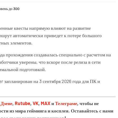
овень до 300
енные квесты напрямую влияют на развитие
ршрут автоматически приведет к потере большого
тных элементов.
ода прохождения создавалась специально с расчетом на
ботчики уверены, что вскоре после релиза в сети
имальной подготовкой.
er запланирован на
3 сентября 2026 года для ПК и
в
Дзене
,
Rutube
,
VK
,
MAX
и
Телеграме
, чтобы не
сти из мира гейминга и косплея. Оставайтесь с нами
 вас среди наших подписчиков!