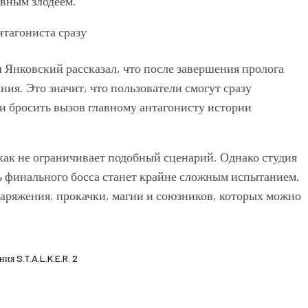
авным злодеем.
 Янковский рассказал, что после завершения пролога
ия. Это значит, что пользователи смогут сразу
и бросить вызов главному антагонисту истории
как не ограничивает подобный сценарий. Однако студия
ь финального босса станет крайне сложным испытанием.
наряжения, прокачки, магии и союзников, которых можно
я S.T.A.L.K.E.R. 2