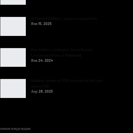
A4Tech FH280U с шумоподавлением
Янв 15, 2025
Как найти и победить босса Башни
Синдиката Рейна в Palworld
Янв 24, 2024
Indiana Jones на PS5 продается быстрее,
чем на ПК
Апр 28, 2025
конным владельцам.