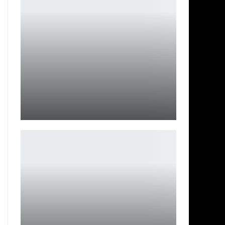
Обзор Xiaomi Mijia Pet Feeder 2: умный девайс для
кота
Петрович