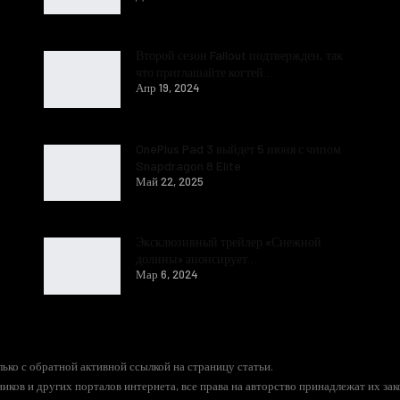
Второй сезон Fallout подтвержден, так
что приглашайте когтей…
Апр 19, 2024
OnePlus Pad 3 выйдет 5 июня с чипом
Snapdragon 8 Elite
Май 22, 2025
Эксклюзивный трейлер «Снежной
долины» анонсирует…
Мар 6, 2024
ько с обратной активной ссылкой на страницу статьи.
иков и других порталов интернета, все права на авторство принадлежат их за