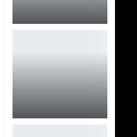
Elden Ring разошлась тиражом 30 миллионов
Петрович
«Сюжетный трейлер» Armored Core 6 подразумевает,
что Armored…
Ирина Смолдырева