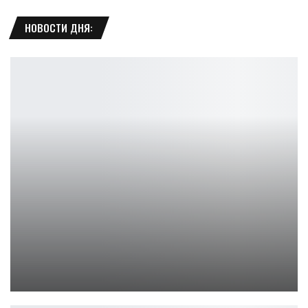
НОВОСТИ ДНЯ:
Netflix «Повелитель воздуха»: шоураннер «намеренно» избегал…
Ирина Смолдырева