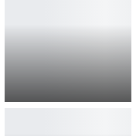
TEAMGROUP X2 MAX и S5 — компактные SSD и флешки
Петрович