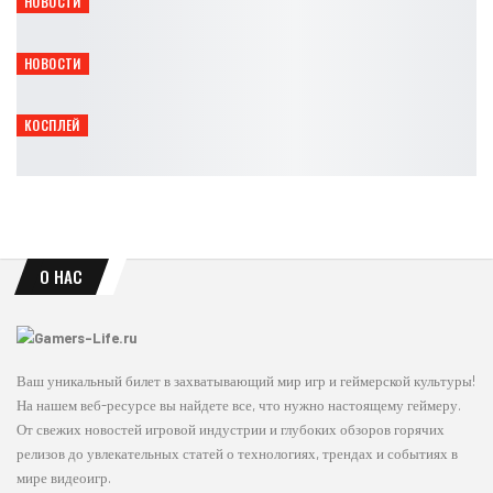
НОВОСТИ
Gothic 1 Remake получит Marvin Mode и Mod Kit
Leon
Авг 8, 2026
НОВОСТИ
Titan Quest II получила мастерство духов и крафт
Leon
Авг 8, 2026
КОСПЛЕЙ
Опасная грация: косплей Чёрной кошки из Marvel
Ирина Смолдырева
Авг 8, 2026
О НАС
Ваш уникальный билет в захватывающий мир игр и геймерской культуры!
На нашем веб-ресурсе вы найдете все, что нужно настоящему геймеру.
От свежих новостей игровой индустрии и глубоких обзоров горячих
релизов до увлекательных статей о технологиях, трендах и событиях в
мире видеоигр.