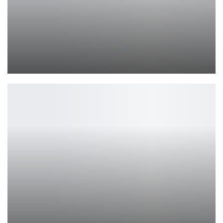
Microsoft и Valve обвинили в развитии монополии
Leon