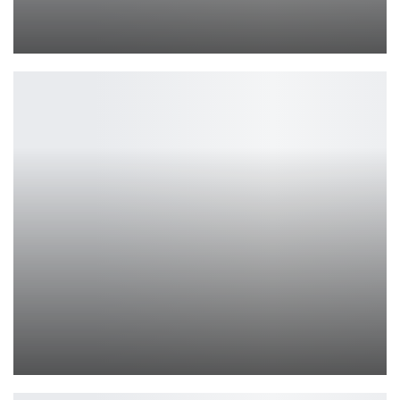
Как я вкатился в мобильные MMO: 5 причин сыграть в Perfect…
Петрович
«Дракула» Бессона покажут на ТВ 4 апреля
Петрович