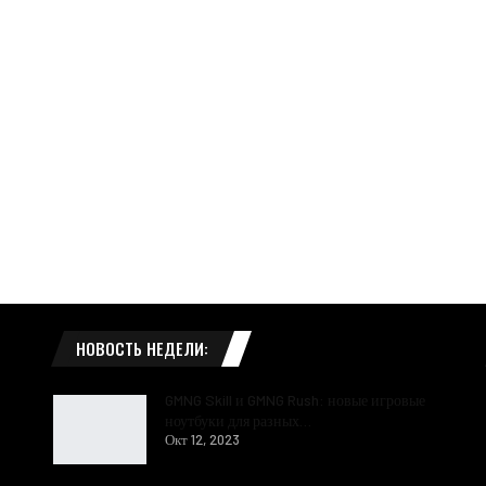
НОВОСТЬ НЕДЕЛИ:
GMNG Skill и GMNG Rush: новые игровые
ноутбуки для разных…
Окт 12, 2023