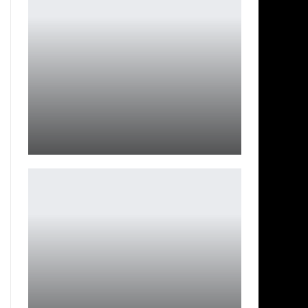
Helldivers 2: баг сломал Галактическую войну
Петрович