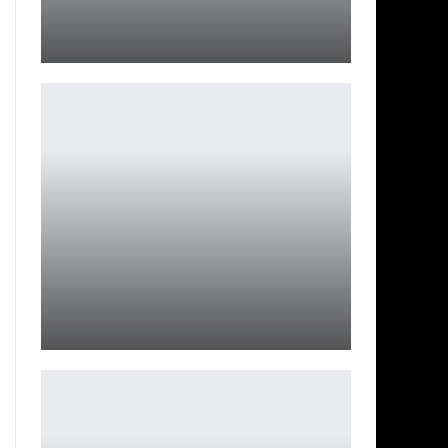
Огненный косплей Mavuika из Genshin Impact
Ирина Смолдырева
Трейлер «Трон: Арес» — Джаред Лето в главной роли
Ирина Смолдырева