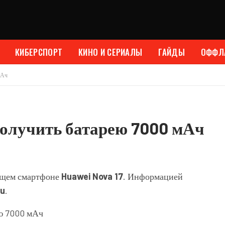
КИБЕРСПОРТ
КИНО И СЕРИАЛЫ
ГАЙДЫ
ОФФЛ
мАч
получить батарею 7000 мАч
дущем смартфоне
Huawei Nova 17
. Информацией
hu
.