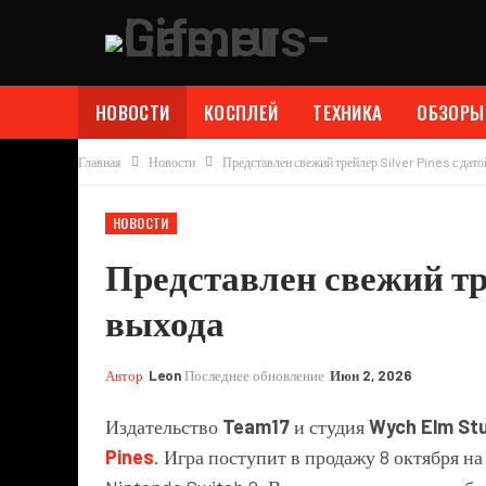
НОВОСТИ
КОСПЛЕЙ
ТЕХНИКА
ОБЗОРЫ
Главная
Новости
Представлен свежий трейлер Silver Pines с дат
НОВОСТИ
Представлен свежий тре
выхода
Автор
Leon
Последнее обновление
Июн 2, 2026
Издательство
Team17
и студия
Wych Elm St
Pines
. Игра поступит в продажу 8 октября на