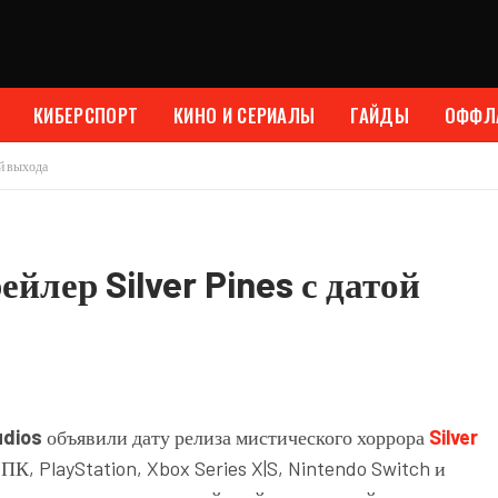
КИБЕРСПОРТ
КИНО И СЕРИАЛЫ
ГАЙДЫ
ОФФЛ
ой выхода
йлер Silver Pines с датой
udios
объявили дату релиза мистического хоррора
Silver
 ПК, PlayStation, Xbox Series X|S, Nintendo Switch и