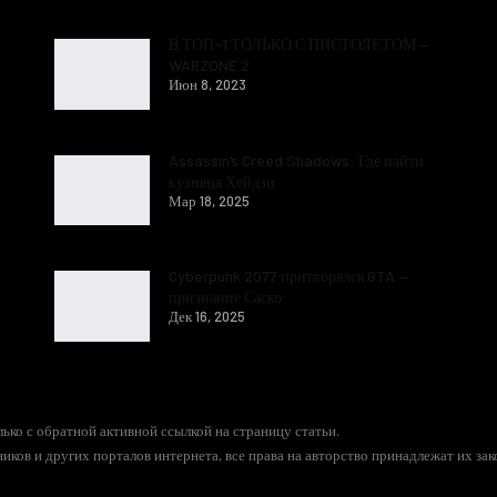
В ТОП-1 ТОЛЬКО С ПИСТОЛЕТОМ —
WARZONE 2
Июн 8, 2023
Assassin’s Creed Shadows: Где найти
кузнеца Хейдзи
Мар 18, 2025
Cyberpunk 2077 притворялся GTA —
признание Саско
Дек 16, 2025
ько с обратной активной ссылкой на страницу статьи.
иков и других порталов интернета, все права на авторство принадлежат их за