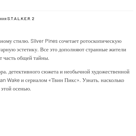
я S.T.A.L.K.E.R. 2
ому стилю. Silver Pines сочетает ротоскопическую
арную эстетику. Все это дополняют странные жители
т часть общей тайны.
ора, детективного сюжета и необычной художественной
 Alan Wake и сериалом «Твин Пикс». Узнать, насколько
 этой осенью.