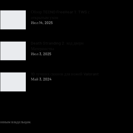
Обзор TECNO FreeHear 1: TWS с
открытым ухом
Июл 14, 2025
Death Stranding 2: код двери
Материнства
Июл 3, 2025
10 лучших скинов для ножей Valorant
Май 3, 2024
конным владельцам.