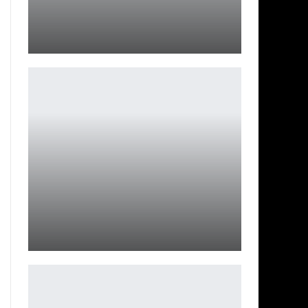
Klei интригует: новый проект во вселенной Don’t
Starve
Leon
Xiaomi 18 может получить ИИ-кнопку
Петрович