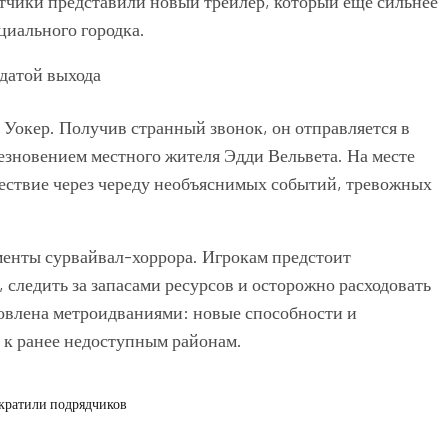
отчики представили новый трейлер, который еще сильнее
циального городка.
 Уокер. Получив странный звонок, он отправляется в
чезновением местного жителя Эдди Вельвета. На месте
ествие через череду необъяснимых событий, тревожных
менты сурвайвал-хоррора. Игрокам предстоит
 следить за запасами ресурсов и осторожно расходовать
овлена метроидваниями: новые способности и
 к ранее недоступным районам.
ократили подрядчиков