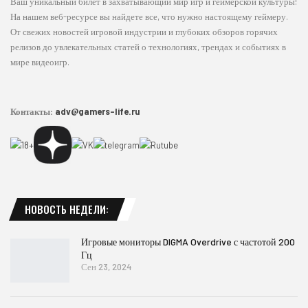
Ваш уникальный билет в захватывающий мир игр и геймерской культуры!
На нашем веб-ресурсе вы найдете все, что нужно настоящему геймеру.
От свежих новостей игровой индустрии и глубоких обзоров горячих
релизов до увлекательных статей о технологиях, трендах и событиях в
мире видеоигр.
Контакты:
adv@gamers-life.ru
НОВОСТЬ НЕДЕЛИ:
Игровые мониторы DIGMA Overdrive с частотой 200
Гц
Сен 23, 2024