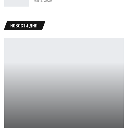
Авг 9, 2025
НОВОСТИ ДНЯ:
LOS завершает список команд Six Invitational; Посмотреть все…