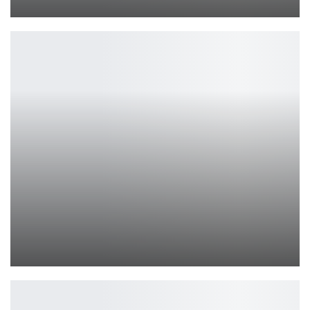
Петрович
Age of Mythology: Retold — Вторая жизнь классики с новыми…
Ирина Смолдырева