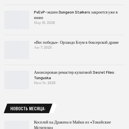
PvEvP-экшен Dungeon Stalkers закроется уже в
июне
Мар 10, 2026
«Вес победы»: Орландо Блум в боксерской драме
Авг 7, 2025
Анонсирован ремастер культовой Secret Files:
Tunguska
Июн 14, 2026
НОВОСТЬ МЕСЯЦА:
Косплей на Дракена и Майки из «Токийские
Мстители»