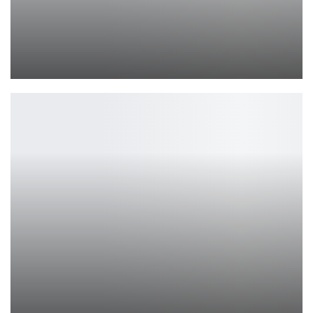
Дизайн PS5 Pro подтвержден: утечка и юбилейный арт
Петрович
Игроки Diablo 4 считают, что боты могут манипулировать…