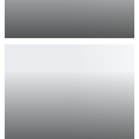
Свежий трейлер GTA 6 ждут уже в ближайшие дни
Leon
w7m одержали победу в Circuito Feminino