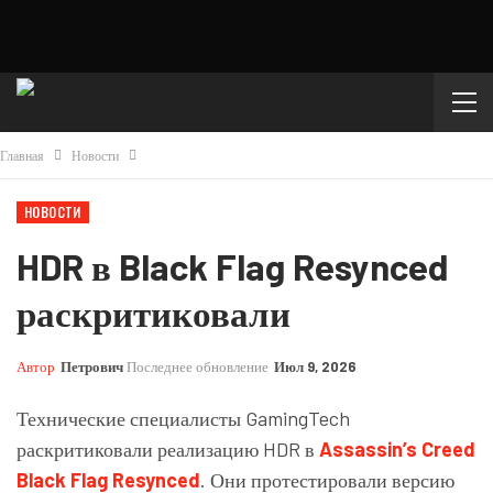
Главная
Новости
НОВОСТИ
HDR в Black Flag Resynced
раскритиковали
Автор
Петрович
Последнее обновление
Июл 9, 2026
Технические специалисты GamingTech
раскритиковали реализацию HDR в
Assassin’s Creed
Black Flag Resynced
. Они протестировали версию