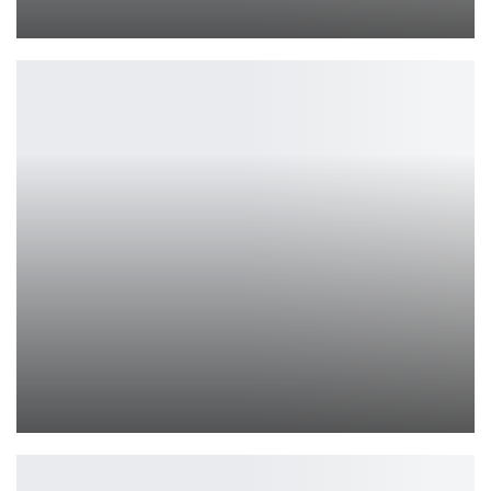
Ирина Смолдырева
Разработчики Arc Raiders раскрыли секреты матчмейкинга
Петрович