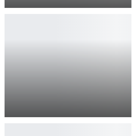
Ирина Смолдырева
Marvel показала первый трейлер Квест Вижна
Ирина Смолдырева