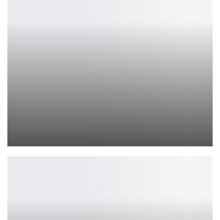
Авторы Golftopia анонсировали башенную стратегию No Creeps…
Петрович