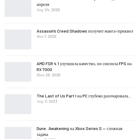
апреля
Апр 24, 2026
Assassin’s Creed Shadows получит манга-приквел
Фев 7, 2025
AMD FSR 4.1 улучшила качество, но снизила FPS на
RX 7000
Июн 26, 2026
The Last of Us Part I на PC глубоко разочаровала…
Апр 3, 2023
Dune: Awakening на Xbox Series S — сложная
задача