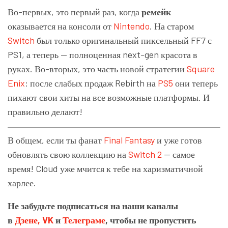
Во-первых, это первый раз, когда
ремейк
оказывается на консоли от
Nintendo
. На старом
Switch
был только оригинальный пиксельный FF7 с
PS1, а теперь — полноценная next-gen красота в
руках. Во-вторых, это часть новой стратегии
Square
Enix
: после слабых продаж Rebirth на
PS5
они теперь
пихают свои хиты на все возможные платформы. И
правильно делают!
В общем, если ты фанат
Final Fantasy
и уже готов
обновлять свою коллекцию на
Switch 2
— самое
время! Cloud уже мчится к тебе на харизматичной
харлее.
Не забудьте подписаться на наши каналы
в
Дзене,
VK
и
Телеграме
, чтобы не пропустить