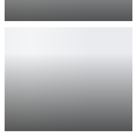
Трейлер Joker MultiVersus
Ирина Смолдырева
Первый сезон живого контента Skull and Bones, Raging Tides,…
Петрович