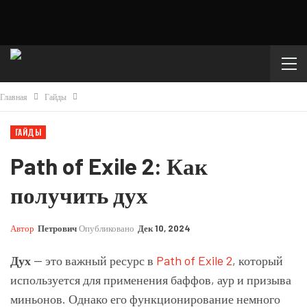
Главная
Гайды
ГАЙДЫ
Path of Exile 2: Как
получить дух
Автор
Петрович
Опубликовано
Дек 10, 2024
Дух
— это важный ресурс в
Path of Exile 2
, который
используется для применения баффов, аур и призыва
миньонов. Однако его функционирование немного