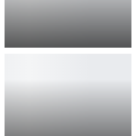
Дата выхода 3-го сезона «Медведя»
Ирина Смолдырева