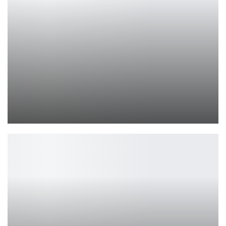
Трейлер «Повелителя стихии» представляет взгляд Netflix на…
Ирина Смолдырева