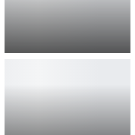
Diablo 4: Vessel of Hatred — Возвращение к Классике
Петрович