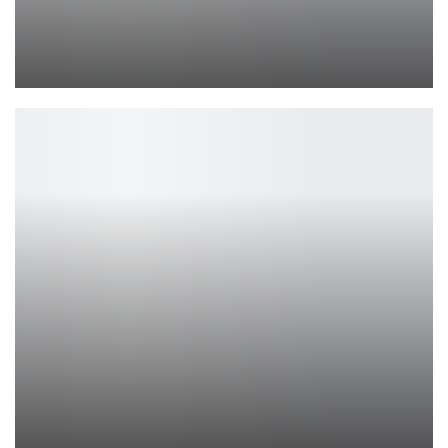
EA извинилась за сбой Battlefield 6 и дала бонусы
Петрович
Steam отправляет 90 не требующих больших усилий ассетов и…
Ирина Смолдырева