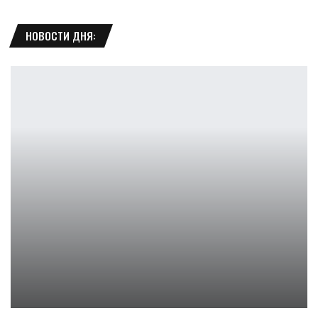
НОВОСТИ ДНЯ:
Анимированный сериал «Зловещие мертвецы» с Брюсом…
Ирина Смолдырева