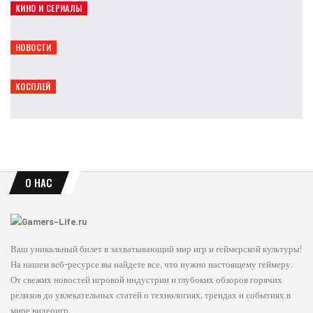
КИНО И СЕРИАЛЫ
Sonic: Иидзука объяснил выбор героев для фильмов
Leon
Авг 9, 2026
НОВОСТИ
Dead Rising отмечает 20 лет: Capcom намекнула на будущее
Leon
Авг 9, 2026
КОСПЛЕЙ
Ада Вонг в дерзком косплее по Resident Evil
Ирина Смолдырева
Авг 9, 2026
О НАС
Ваш уникальный билет в захватывающий мир игр и геймерской культуры!
На нашем веб-ресурсе вы найдете все, что нужно настоящему геймеру.
От свежих новостей игровой индустрии и глубоких обзоров горячих
релизов до увлекательных статей о технологиях, трендах и событиях в
мире видеоигр.