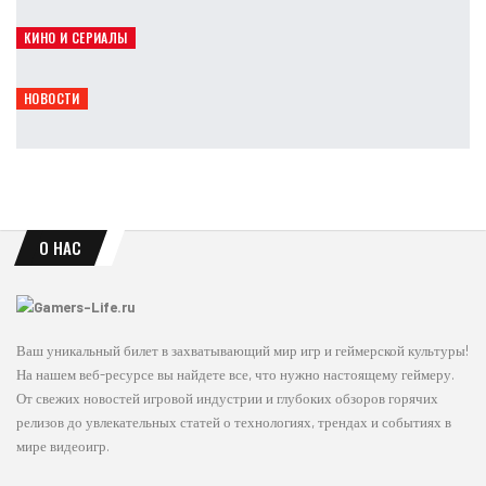
Leon
Авг 6, 2026
КИНО И СЕРИАЛЫ
Япония усиливает защиту Pokémon, Mario и Naruto
Leon
Авг 6, 2026
НОВОСТИ
Rockstar покажет расширенный взгляд на GTA 6 уже 27 августа
Leon
Авг 6, 2026
О НАС
Ваш уникальный билет в захватывающий мир игр и геймерской культуры!
На нашем веб-ресурсе вы найдете все, что нужно настоящему геймеру.
От свежих новостей игровой индустрии и глубоких обзоров горячих
релизов до увлекательных статей о технологиях, трендах и событиях в
мире видеоигр.