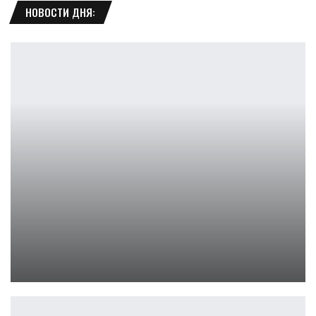
НОВОСТИ ДНЯ:
Pragmata ушла на золото перед релизом
Петрович