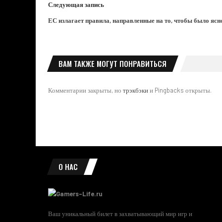
Следующая запись
ЕС излагает правила, направленные на то, чтобы было ясн
ВАМ ТАКЖЕ МОГУТ ПОНРАВИТЬСЯ
Комментарии закрыты, но
трэкбэки
и Pingbacks открыты.
О НАС
Ваш уникальный билет в захватывающий мир игр и