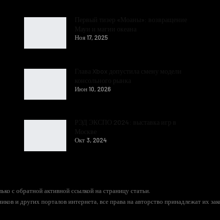
Первый тизер «Моаны»: возвращение
Мауи и магии океана
Ноя 17, 2025
Глава Xbox допустила смену модели
консольного рынка
Июн 10, 2026
РЭД ЭКСПО 2024: выставка игр в
Москве
Окт 3, 2024
ько с обратной активной ссылкой на страницу статьи.
иков и других порталов интернета, все права на авторство принадлежат их за