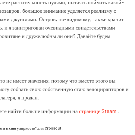
ваете растительность пулями, пытаясь поймать какой-
инозавров, большое внимание уделяется реализму с
ми джунглями. Остров, по-видимому, также хранит
ь, и я заинтригован очевидными свидетельствами
тровитяне и дружелюбны ли они? Давайте будем
о не имеет значения, потому что вместо этого вы
смогу собрать свою собственную стаю велоцирапторов и
лагеря, я продан.
ожете найти больше информации на
странице Steam
.
ога к сингулярности” для Crossout.