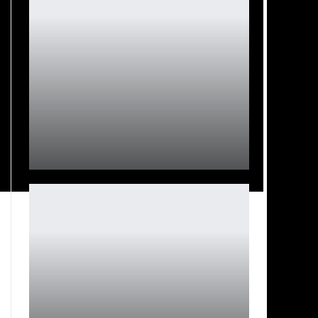
Звезда Детства Шелдона в шоке от отмены
популярного сериала
Ирина Смолдырева