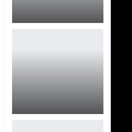
Невеста Франкенштейна: новые кадры ремейка
Ирина Смолдырева
В игре Ubisoft по «Звездным войнам» с открытым
миром не…
Ирина Смолдырева