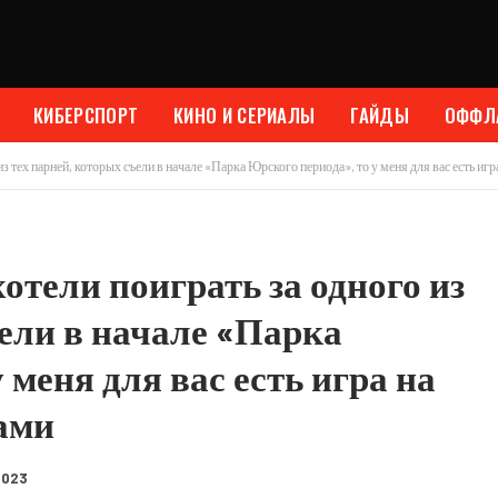
КИБЕРСПОРТ
КИНО И СЕРИАЛЫ
ГАЙДЫ
ОФФЛ
из тех парней, которых съели в начале «Парка Юрского периода», то у меня для вас есть иг
отели поиграть за одного из
ъели в начале «Парка
 меня для вас есть игра на
ами
2023