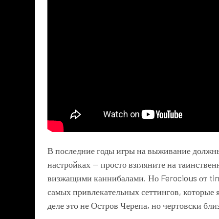
В последние годы игры на выживание должны
настройках — просто взгляните на таинствен
визжащими каннибалами. Но Ferocious от tin
самых привлекательных сеттингов, которые я
деле это не Остров Черепа, но чертовски бли