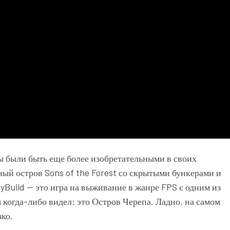
 были быть еще более изобретательными в своих
ный остров Sons of the Forest со скрытыми бункерами и
yBuild — это игра на выживание в жанре FPS с одним из
 когда-либо видел: это Остров Черепа. Ладно, на самом
зко.