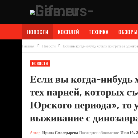
НОВОСТИ
КОСПЛЕЙ
ТЕХНИКА
ОБЗОРЫ
Главная
Новости
Если вы когда-нибудь хотели поиграть за одного 
НОВОСТИ
Если вы когда-нибудь х
тех парней, которых с
Юрского периода», то у
выживание с динозавр
Автор
Ирина Смолдырева
Последнее обновление
Июн 14, 