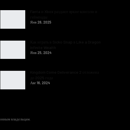
Fanta и Xbox раздают яркие консоли и
геймпады
Янв 26, 2025
Как играть в Sicko Snap в Like a Dragon
Infinite Wealth
Янв 25, 2024
Kingdom Come Deliverance 2 отложена
до 2025 года
Авг 16, 2024
конным владельцам.