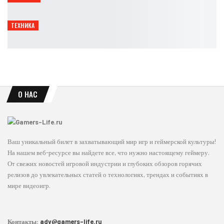
Leon
Авг 10, 2026
ТЕХНИКА
TROUVER представил новые устройства для дома
Петрович
Авг 10, 2026
О НАС
Ваш уникальный билет в захватывающий мир игр и геймерской культуры!
На нашем веб-ресурсе вы найдете все, что нужно настоящему геймеру.
От свежих новостей игровой индустрии и глубоких обзоров горячих
релизов до увлекательных статей о технологиях, трендах и событиях в
мире видеоигр.
Контакты:
adv@gamers-life.ru