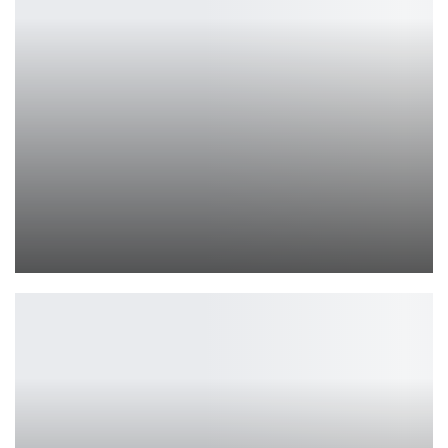
Фото 2 сезона спин-оффа «Ходячие мертвецы»
Ирина Смолдырева