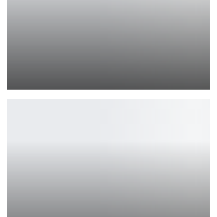
Кассандра Димитреску в мрачном косплее RE Village
Ирина Смолдырева