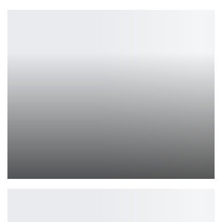
The Elder Scrolls Online отдает платный контент даром
Петрович