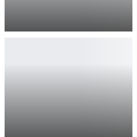
Бри Ларсон намекает на возвращение в киновселенную Marvel
Ирина Смолдырева
Выиграй эксклюзивный контроллер Xbox Deadpool