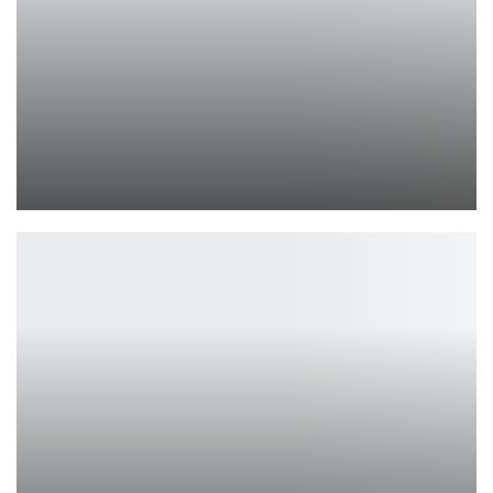
The Duskbloods: новая мясорубка от FromSoftware
Петрович