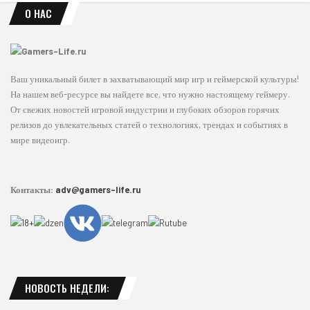
О НАС
Ваш уникальный билет в захватывающий мир игр и геймерской культуры!
На нашем веб-ресурсе вы найдете все, что нужно настоящему геймеру.
От свежих новостей игровой индустрии и глубоких обзоров горячих
релизов до увлекательных статей о технологиях, трендах и событиях в
мире видеоигр.
Контакты:
adv@gamers-life.ru
НОВОСТЬ НЕДЕЛИ: