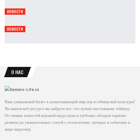
Leon
Авг 8, 2026
НОВОСТИ
Serious Sam: Shatterverse выйдет уже 31 августа
Leon
Авг 8, 2026
НОВОСТИ
Gothic 1 Remake получит Marvin Mode и Mod Kit
Leon
Авг 8, 2026
О НАС
Ваш уникальный билет в захватывающий мир игр и геймерской культуры!
На нашем веб-ресурсе вы найдете все, что нужно настоящему геймеру.
От свежих новостей игровой индустрии и глубоких обзоров горячих
релизов до увлекательных статей о технологиях, трендах и событиях в
мире видеоигр.