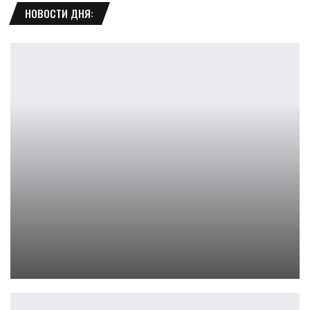
НОВОСТИ ДНЯ:
Обзор SVEN PS-395: мощная колонка 80 Вт и IPX5
Петрович