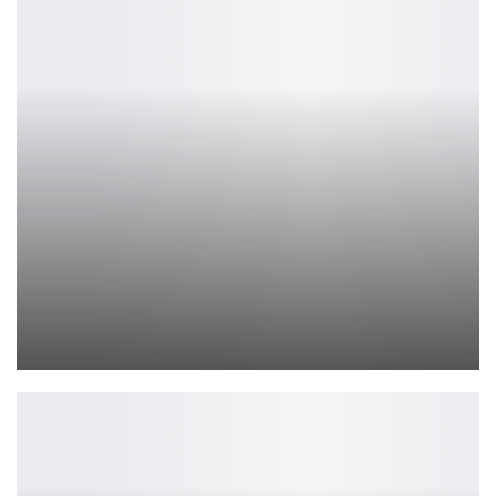
Windrose мощно стартовала в Steam: онлайн почти 70 тысяч
Leon