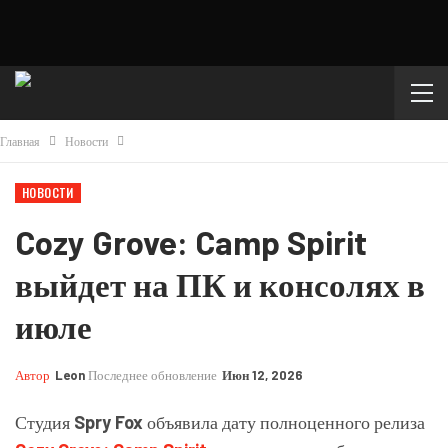
Главная
Новости
НОВОСТИ
Cozy Grove: Camp Spirit
выйдет на ПК и консолях в
июле
Автор
Leon
Последнее обновление
Июн 12, 2026
Студия
Spry Fox
объявила дату полноценного релиза