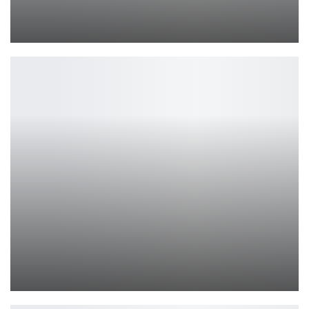
Режиссер Final Fantasy 15 наконец-то рассказал о том, что…
Петрович
Forza Horizon 6 принесла Microsoft более $140 млн до релиза
Leon