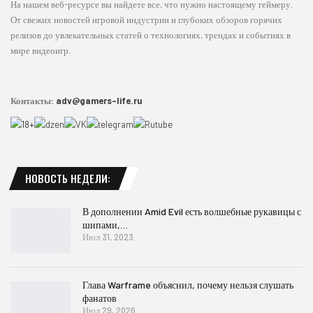
На нашем веб-ресурсе вы найдете все, что нужно настоящему геймеру.
От свежих новостей игровой индустрии и глубоких обзоров горячих
релизов до увлекательных статей о технологиях, трендах и событиях в
мире видеоигр.
Контакты:
adv@gamers-life.ru
НОВОСТЬ НЕДЕЛИ:
В дополнении Amid Evil есть волшебные рукавицы с
шипами,…
Июл 31, 2023
Глава Warframe объяснил, почему нельзя слушать
фанатов
Июл 29, 2026