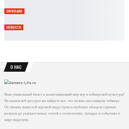
Петрович
Авг 6, 2026
ОФФЛАЙН
vivo примет участие в фестивале «Маркет Маркета»
Петрович
Авг 6, 2026
НОВОСТИ
Capcom: уже 90% продаж игр приходится на цифровые версии
Leon
Авг 6, 2026
О НАС
Ваш уникальный билет в захватывающий мир игр и геймерской культуры!
На нашем веб-ресурсе вы найдете все, что нужно настоящему геймеру.
От свежих новостей игровой индустрии и глубоких обзоров горячих
релизов до увлекательных статей о технологиях, трендах и событиях в
мире видеоигр.