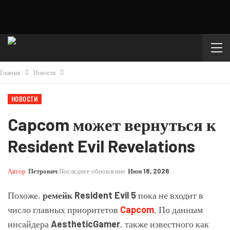
Главная
Новости
НОВОСТИ
Capcom может вернуться к
Resident Evil Revelations
Автор
Петрович
Последнее обновление
Июн 18, 2026
Похоже,
ремейк Resident Evil 5
пока не входит в
число главных приоритетов
Capcom
. По данным
инсайдера
AestheticGamer
, также известного как