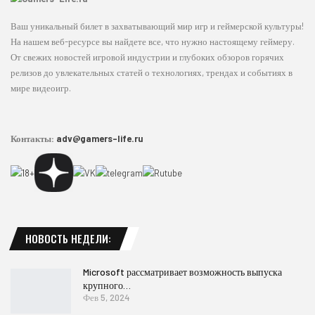
Ваш уникальный билет в захватывающий мир игр и геймерской культуры!
На нашем веб-ресурсе вы найдете все, что нужно настоящему геймеру.
От свежих новостей игровой индустрии и глубоких обзоров горячих
релизов до увлекательных статей о технологиях, трендах и событиях в
мире видеоигр.
Контакты:
adv@gamers-life.ru
НОВОСТЬ НЕДЕЛИ:
Microsoft рассматривает возможность выпуска
крупного…
Фев 5, 2024