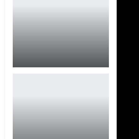
Уиллем Дефо в триллере «Человек в моем подвале»
Ирина Смолдырева