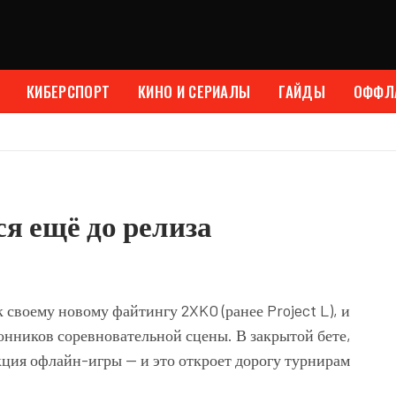
КИБЕРСПОРТ
КИНО И СЕРИАЛЫ
ГАЙДЫ
ОФФЛ
я ещё до релиза
 своему новому файтингу 2XKO (ранее Project L), и
лонников соревновательной сцены. В закрытой бете,
кция офлайн-игры — и это откроет дорогу турнирам