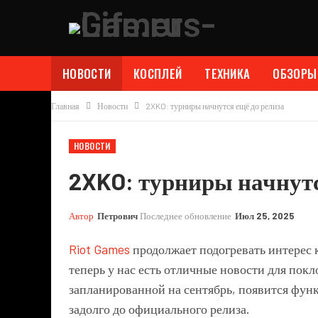
НОВОСТИ
КОСПЛЕЙ
ТЕХНИКА
ОБЗОРЫ
Главная
Новости
2XKO: турниры начнутся ещё до релиза
НОВОСТИ
2XKO: турниры начнутс
Автор
Петрович
Последнее обновление
Июл 25, 2025
Riot Games
продолжает подогревать интерес к
теперь у нас есть отличные новости для пок
запланированной на сентябрь, появится фун
задолго до официального релиза.