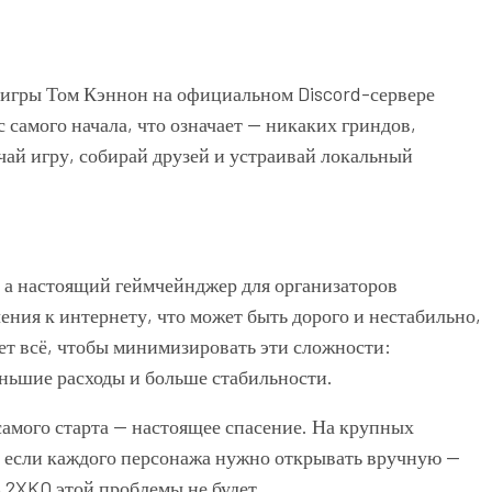
игры Том Кэннон на официальном Discord-сервере
 самого начала, что означает — никаких гриндов,
ай игру, собирай друзей и устраивай локальный
 а настоящий геймчейнджер для организаторов
ния к интернету, что может быть дорого и нестабильно,
ает всё, чтобы минимизировать эти сложности:
еньшие расходы и больше стабильности.
 самого старта — настоящее спасение. На крупных
и если каждого персонажа нужно открывать вручную —
 2XKO этой проблемы не будет.