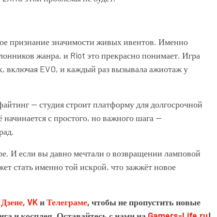
ое признание значимости живых ивентов. Именно
онников жанра, и Riot это прекрасно понимает. Игра
, включая EVO, и каждый раз вызывала ажиотаж у
 файтинг — студия строит платформу для долгосрочной
 начинается с простого, но важного шага —
рад.
бре. И если вы давно мечтали о возвращении ламповой
ет стать именно той искрой, что зажжёт новое
в
Дзене,
VK
и
Телеграме
, чтобы не пропустить новые
нга и косплея. Оставайтесь с нами на
Gamers-Life.ru
!