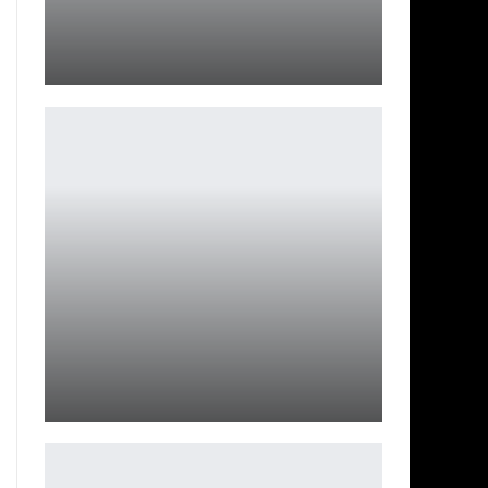
Авторы OmniGun раскрыли детали физики и боевой
системы
Leon
После того, как разработчики эмулятора Dolphin были
удалены…
Ирина Смолдырева