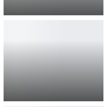
Sega и DC объединяются для новых комиксов о Сонике
Петрович
MAIBENBEN и Atomic Heart выпустили X16B
Петрович