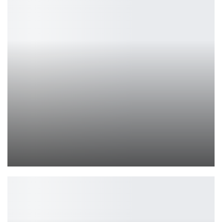
Бесподобный парный косплей на Солнце и Луну
Ирина Смолдырева