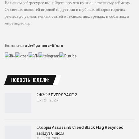
На нашем веб-ресурсе вы найдете все, что нужно настоящему геймеру.
От свежих новостей игровой индустрии и глубоких обзоров горячих
релизов до увлекательных статей о технологиях, трендах и событиях в
мире видеоигр.
Контакты:
adv@gamers-life.ru
НОВОСТЬ НЕДЕЛИ:
ОБЗОР EVERSPACE 2
Окт 21, 2023
Обзоры Assassin’s Creed Black Flag Resynced
выйдут 8 июля
Июн 26, 2026