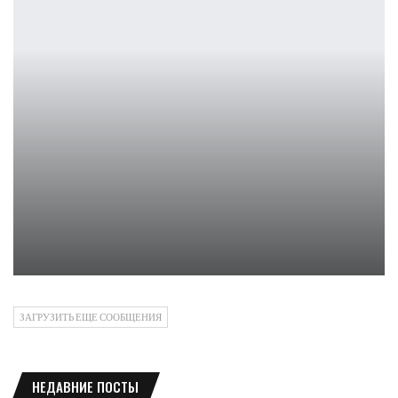
Обзор JBL Tune 520 BT – мощный звук и долгая работа
Петрович
ЗАГРУЗИТЬ ЕЩЕ СООБЩЕНИЯ
НЕДАВНИЕ ПОСТЫ