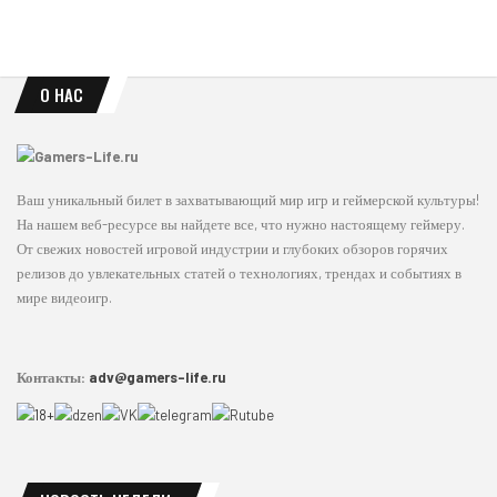
О НАС
Ваш уникальный билет в захватывающий мир игр и геймерской культуры!
На нашем веб-ресурсе вы найдете все, что нужно настоящему геймеру.
От свежих новостей игровой индустрии и глубоких обзоров горячих
релизов до увлекательных статей о технологиях, трендах и событиях в
мире видеоигр.
Контакты:
adv@gamers-life.ru