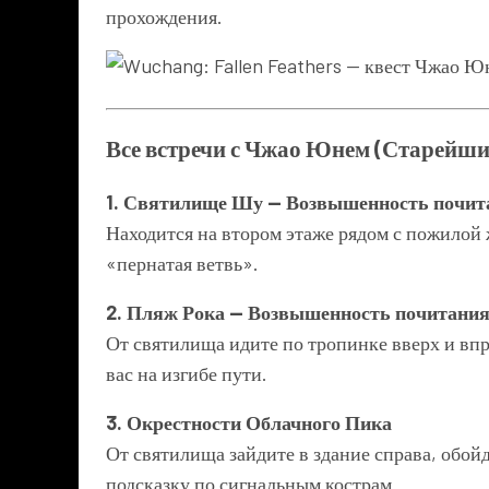
прохождения.
Все встречи с Чжао Юнем (Старейши
1. Святилище Шу — Возвышенность почит
Находится на втором этаже рядом с пожилой
«пернатая ветвь».
2. Пляж Рока — Возвышенность почитани
От святилища идите по тропинке вверх и впр
вас на изгибе пути.
3. Окрестности Облачного Пика
От святилища зайдите в здание справа, обой
подсказку по сигнальным кострам.