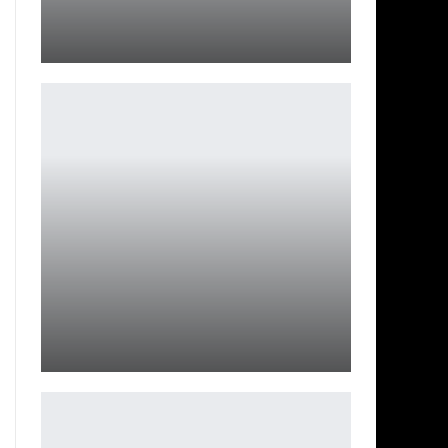
Клинки и кожа: косплей по Total War: WARHAMMER II
Ирина Смолдырева
Modern Warfare 3 позволил заглянуть в самое потное
будущее…
Петрович