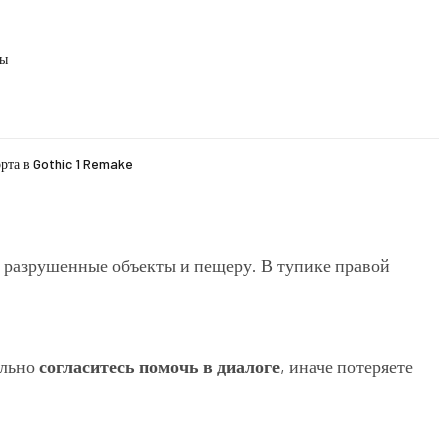
ды
рта в Gothic 1 Remake
з разрушенные объекты и пещеру. В тупике правой
ельно
согласитесь помочь в диалоге
, иначе потеряете