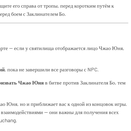
ите его справа от тропы, перед коротким путём к
еред боем с Заклинателем Бо.
арте — если у святилища отображается лицо Чжао Юня,
ий
, пока не завершили все разговоры с NPC.
ризвать Чжао Юня
в битве против Заклинателя Бо, тем
жао Юня, но и приближает вас к одной из концовок игры.
а взаимодействиями — они важны для получения всех
uchang.