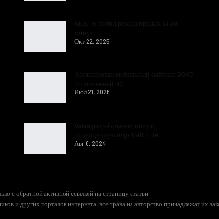
iQOO 15 побил рекорд продаж за 30
минут
Окт 22, 2025
Анонсирован мобильный файтинг DCKO
по вселенной DC
Июл 21, 2026
Valve разрабатывает новую
полноценную игру Half-Life
Авг 6, 2024
ько с обратной активной ссылкой на страницу статьи.
иков и других порталов интернета, все права на авторство принадлежат их за