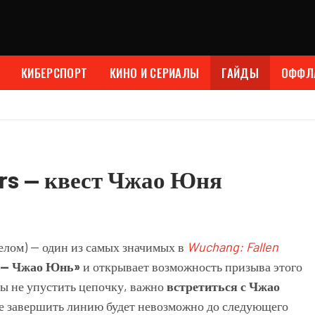
КИБЕРСПОРТ
КИНО И СЕРИАЛЫ
ГАЙДЫ
ОФФЛ
ers — квест Чжао Юня
лом) — один из самых значимых в
Wuchang: Fallen
а — Чжао Юнь»
и открывает возможность призыва этого
бы не упустить цепочку, важно
встретиться с Чжао
е завершить линию будет невозможно до следующего