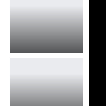
Crimson Desert разошлась тиражом более 5 млн копий
Leon