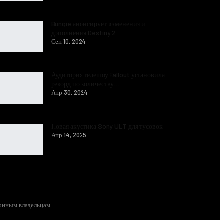
Bungie анонсирует изменения и
дополнения Destiny 2
Сен 10, 2024
Аудитория телешоу Fallout установила
рекорд по количеству…
Апр 30, 2024
Новая акустика Sony ULT для тусовок
Апр 14, 2025
конным владельцам.