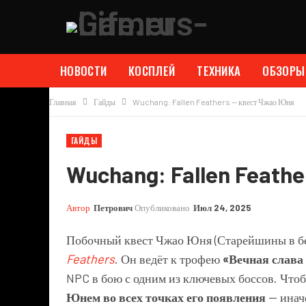
НОВОСТИ
КОСПЛЕЙ
ТЕХНИКА
ОБЗОРЫ
Главная
Гайды
Wuchang: Fallen Feathers — квест Чжао Юня
ГАЙДЫ
Wuchang: Fallen Feath
Автор
Петрович
Опубликовано
Июл 24, 2025
Побочный квест Чжао Юня (Старейшины в бе
Feathers
. Он ведёт к трофею
«Вечная слав
NPC в бою с одним из ключевых боссов. Что
Юнем во всех точках его появления
— инач