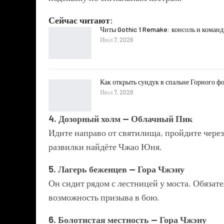
Сейчас читают:
Читы Gothic 1 Remake: консоль и коман
Июл 7, 2026
Как открыть сундук в спальне Горного фо
Июл 7, 2026
4. Дозорный холм — Облачный Пик
Идите направо от святилища, пройдите чере
развилки найдёте Чжао Юня.
5. Лагерь беженцев — Гора Чжэну
Он сидит рядом с лестницей у моста. Обязат
возможность призыва в бою.
6. Болотистая местность — Гора Чжэну