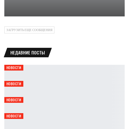
Cyberpunk 2077 выходит на старте Switch 2
Петрович
ЗАГРУЗИТЬ ЕЩЕ СООБЩЕНИЯ
НЕДАВНИЕ ПОСТЫ
НОВОСТИ
Bethesda отмечает 40-летие скидками до 80%
Leon
Авг 8, 2026
НОВОСТИ
Capcom обновила список самых продаваемых игр
Leon
Авг 8, 2026
НОВОСТИ
Gothic 1 Remake получит Marvin Mode и Mod Kit
Leon
Авг 8, 2026
НОВОСТИ
Titan Quest II получила мастерство духов и крафт
Leon
Авг 8, 2026