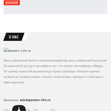
КОСПЛЕЙ
Опасная грация: косплей Чёрной кошки из Marvel
Ирина Смолдырева
Авг 8, 2026
О НАС
Ваш уникальный билет в захватывающий мир игр и геймерской культуры!
На нашем веб-ресурсе вы найдете все, что нужно настоящему геймеру.
От свежих новостей игровой индустрии и глубоких обзоров горячих
релизов до увлекательных статей о технологиях, трендах и событиях в
мире видеоигр.
Контакты:
adv@gamers-life.ru