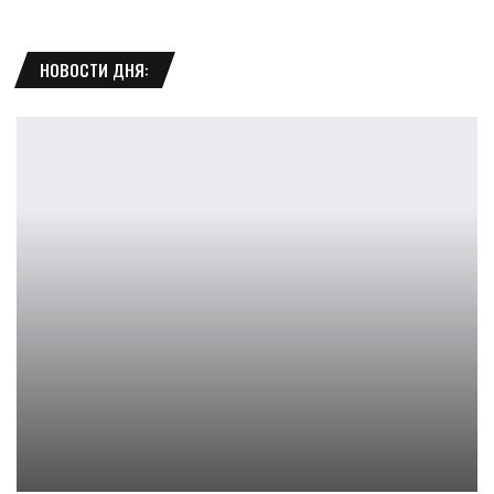
НОВОСТИ ДНЯ:
Яркая Аска Лэнгли Сорью из Евангелион
Ирина Смолдырева