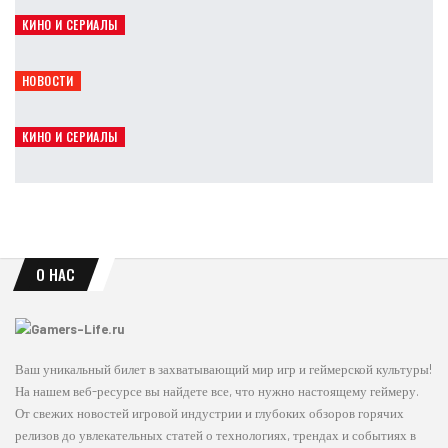
Leon
Авг 7, 2026
КИНО И СЕРИАЛЫ
«Супермен: Человек завтрашнего дня» должен спасти DC
Leon
Авг 7, 2026
НОВОСТИ
Ghost Recon Wildlands и Breakpoint отдают со скидкой 95%
Leon
Авг 7, 2026
КИНО И СЕРИАЛЫ
Кит Коннор может сыграть Циклопа в новых «Людях Икс»
Leon
Авг 7, 2026
О НАС
Ваш уникальный билет в захватывающий мир игр и геймерской культуры!
На нашем веб-ресурсе вы найдете все, что нужно настоящему геймеру.
От свежих новостей игровой индустрии и глубоких обзоров горячих
релизов до увлекательных статей о технологиях, трендах и событиях в