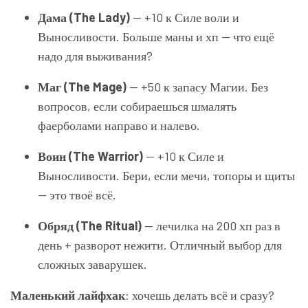
Дама (The Lady)
— +10 к Силе воли и
Выносливости. Больше маны и хп — что ещё
надо для выживания?
Маг (The Mage)
— +50 к запасу Магии. Без
вопросов, если собираешься шмалять
фаерболами направо и налево.
Воин (The Warrior)
— +10 к Силе и
Выносливости. Бери, если мечи, топоры и щиты
— это твоё всё.
Обряд (The Ritual)
— лечилка на 200 хп раз в
день + разворот нежити. Отличный выбор для
сложных заварушек.
Маленький лайфхак
: хочешь делать всё и сразу?