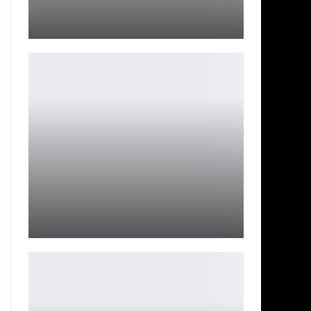
Отказ от Бэтгерл был «необходимым»
Ирина Смолдырева
ОБЗОР GANGS OF SHERWOOD
Ирина Смолдырева