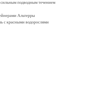
с сильным подводным течением
тейнерами Альтерры
ель с красными водорослями