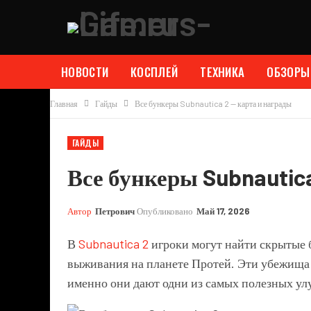
НОВОСТИ
КОСПЛЕЙ
ТЕХНИКА
ОБЗОРЫ
Главная
Гайды
Все бункеры Subnautica 2 — карта и награды
ГАЙДЫ
Все бункеры Subnautic
Автор
Петрович
Опубликовано
Май 17, 2026
В
Subnautica 2
игроки могут найти скрытые 
выживания на планете Протей. Эти убежища 
именно они дают одни из самых полезных ул