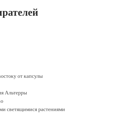
ирателей
востоку от капсулы
ия Альтерры
во
ыми светящимися растениями