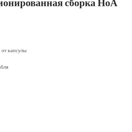
ионированная сборка НоА
 от капсулы
абля