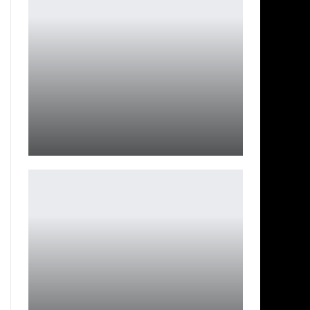
Как чуть не назвали The Witcher 3: другие версии
Петрович