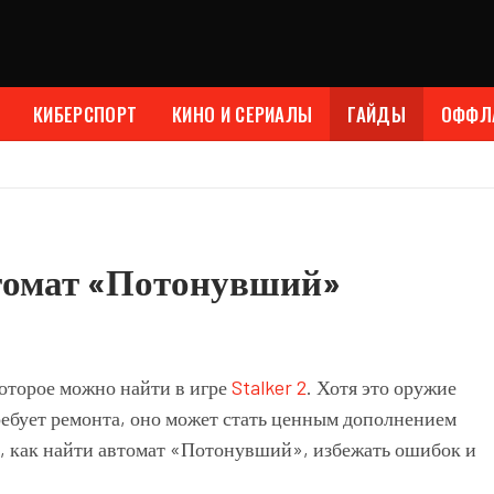
КИБЕРСПОРТ
КИНО И СЕРИАЛЫ
ГАЙДЫ
ОФФЛ
автомат «Потонувший»
оторое можно найти в игре
Stalker 2
. Хотя это оружие
ребует ремонта, оно может стать ценным дополнением
м, как найти автомат «Потонувший», избежать ошибок и