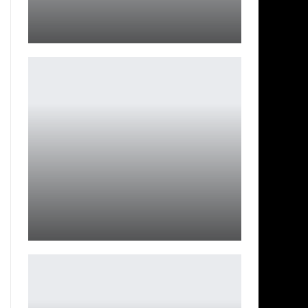
Path of Exile 2: срочные изменения и отзывы игроков
Петрович
Джонни Депп может вернуться в «Пиратах 6»
Ирина Смолдырева