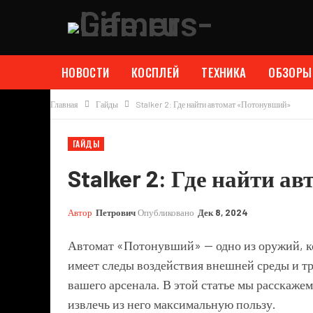
НОВОСТИ
КОСПЛЕЙ
ТЕХНИКА
ОБЗОРЫ
Главная
Гайды
Stalker 2: Где найти автомат «Потонувший»
ГАЙДЫ
Stalker 2: Где найти 
Автор
Петрович
Опубликовано
Дек 8, 2024
Автомат «Потонувший» — одно из оружий, к
имеет следы воздействия внешней среды и т
вашего арсенала. В этой статье мы расскаже
извлечь из него максимальную пользу.