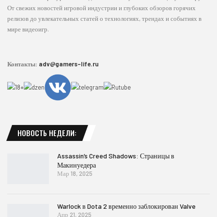
От свежих новостей игровой индустрии и глубоких обзоров горячих
релизов до увлекательных статей о технологиях, трендах и событиях в
мире видеоигр.
Контакты:
adv@gamers-life.ru
НОВОСТЬ НЕДЕЛИ:
Assassin’s Creed Shadows: Страницы в
Макинуедера
Мар 18, 2025
Warlock в Dota 2 временно заблокирован Valve
Апр 21, 2025